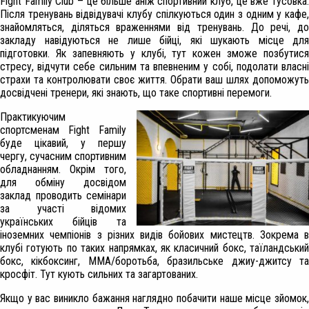
Fight Family Club – це більше аніж спортивний клуб, це вже тусовка.
Після тренувань відвідувачі клубу спілкуються один з одним у кафе,
знайомляться, діляться враженнями від тренувань. До речі, до
закладу навідуються не лише бійці, які шукають місце для
підготовки. Як запевняють у клубі, тут кожен зможе позбутися
стресу, відчути себе сильним та впевненим у собі, подолати власні
страхи та контролювати своє життя. Обрати ваш шлях допоможуть
досвідчені тренери, які знають, що таке спортивні перемоги.
Практикуючим
спортсменам Fight Family
буде цікавий, у першу
чергу, сучасним спортивним
обладнанням. Окрім того,
для обміну досвідом
заклад проводить семінари
за участі відомих
українських бійців та
іноземних чемпіонів з різних видів бойових мистецтв. Зокрема в
клубі готують по таких напрямках, як класичний бокс, таїландський
бокс, кікбоксинг, ММА/боротьба, бразильське джиу-джитсу та
кросфіт. Тут кують сильних та загартованих.
Якщо у вас виникло бажання наглядно побачити наше місце зйомок,