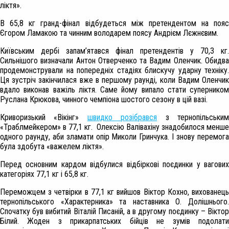
ліктя».
В 65,8 кг гранд-фінал відбудеться між претендентом на пояс
Єгором Ламакою та чинним володарем поясу Андрієм Лєжнєвим.
Київським дербі запам’ятався фінал претендентів у 70,3 кг.
Сильнішого визначали Антон Отверченко та Вадим Оленчик. Обидва
продемонстрували на попередніх стадіях блискучу ударну техніку.
Ця зустріч закінчилася вже в першому раунді, коли Вадим Оленчик
вдало виконав важіль ліктя. Саме йому випало стати суперником
Руслана Крюкова, чинного чемпіона шостого сезону в цій вазі.
Криворизький «Вікінг»
швидко розібрався
з тернопільськи
«Траблмейкером» в 77,1 кг. Олексію Валівахіну знадобилося менше
одного раунду, аби зламати опір Миколи Гринчука. І знову перемога
була здобута «важелем ліктя».
Перед основним кардом відбулися відбіркові поєдинки у вагових
категоріях 77,1 кг і 65,8 кг.
Переможцем з четвірки в 77,1 кг вийшов Віктор Кохно, вихованець
тернопільського «Характерника» та наставника О. Долішнього.
Спочатку був вибитий Віталій Писаній, а в другому поєдинку – Віктор
Білий. Жоден з прикарпатських бійців не зумів подолати