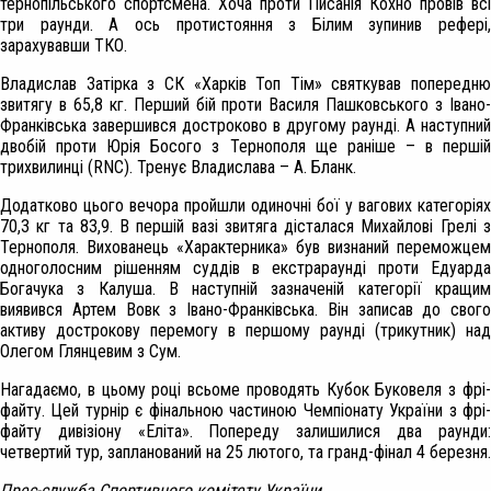
тернопільського спортсмена. Хоча проти Писанія Кохно провів всі
три раунди. А ось протистояння з Білим зупинив рефері,
зарахувавши ТКО.
Владислав Затірка з СК «Харків Топ Тім» святкував попередню
звитягу в 65,8 кг. Перший бій проти Василя Пашковського з Івано-
Франківська завершився достроково в другому раунді. А наступний
двобій проти Юрія Босого з Тернополя ще раніше – в першій
трихвилинці (RNC). Тренує Владислава – А. Бланк.
Додатково цього вечора пройшли одиночні бої у вагових категоріях
70,3 кг та 83,9. В першій вазі звитяга дісталася Михайлові Грелі з
Тернополя. Вихованець «Характерника» був визнаний переможцем
одноголосним рішенням суддів в екстрараунді проти Едуарда
Богачука з Калуша. В наступній зазначеній категорії кращим
виявився Артем Вовк з Івано-Франківська. Він записав до свого
активу дострокову перемогу в першому раунді (трикутник) над
Олегом Глянцевим з Сум.
Нагадаємо, в цьому році всьоме проводять Кубок Буковеля з фрі-
файту. Цей турнір є фінальною частиною Чемпіонату України з фрі-
файту дивізіону «Еліта». Попереду залишилися два раунди:
четвертий тур, запланований на 25 лютого, та гранд-фінал 4 березня.
Прес-служба Спортивного комітету України