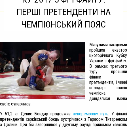
ПЕРШІ ПРЕТЕНДЕНТИ НА
ЧЕМПІОНСЬКИЙ ПОЯС
Минулими вихідними
пройшов екватор
цьогорічного Кубку
України з фрі-файту.
В рамках третього
туру пройшли
фінали
претендентів, і чинні
володарі поясів
чемпіона
довідалися імена
своїх суперників.
У 61,2 кг Денис Бондар продовжив
непереможну путь
. У фіналі
претендентів харківський боєць зустрічався з Тарасом Титаренком
з Долини. Цей бій завершився у другому раунді прийомом «важіль