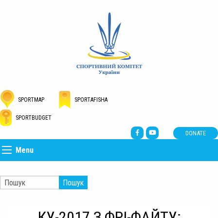
SPORTMAP
SPORTAFISHA
SPORTBUDGET
DONATE
Menu
Пошук
КУ-2017 З ФРІ-ФАЙТУ: