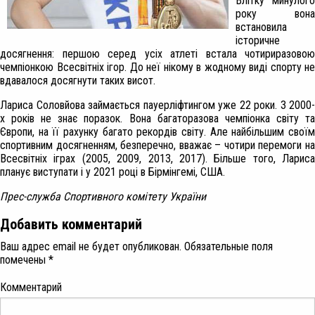
Влітку минулого
року вона
встановила
історичне
досягнення: першою серед усіх атлеті встала чотириразовою
чемпіонкою Всесвітніх ігор. До неї нікому в жодному виді спорту не
вдавалося досягнути таких висот.
Лариса Соловйова займається пауерліфтингом уже 22 роки. З 2000-
х років не знає поразок. Вона багаторазова чемпіонка світу та
Європи, на її рахунку багато рекордів світу. Але найбільшим своїм
спортивним досягненням, безперечно, вважає – чотири перемоги на
Всесвітніх іграх (2005, 2009, 2013, 2017). Більше того, Лариса
планує виступати і у 2021 році в Бірмінгемі, США.
Прес-служба Спортивного комітету України
Добавить комментарий
Ваш адрес email не будет опубликован.
Обязательные поля
помечены
*
Комментарий