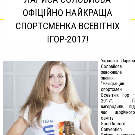
ОФІЦІЙНО НАЙКРАЩА
СПОРТСМЕНКА ВСЕВІТНІХ
ІГОР-2017!
Українка Лариса
Соловйова
завоювала
звання
“Найкращий
спортсмен
Всевітніх ігор –
2017”. Її
нагородили під
час щорічного
саміту
SportAccord
Convention.