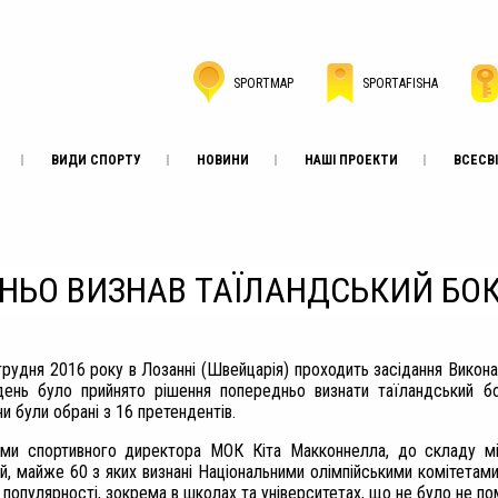
SPORTMAP
SPORTAFISHA
ВИДИ СПОРТУ
НОВИНИ
НАШІ ПРОЕКТИ
ВСЕСВІ
НЬО ВИЗНАВ ТАЇЛАНДСЬКИЙ БОКС
 грудня 2016 року в Лозанні (Швейцарія) проходить засідання Викон
ень було прийнято рішення попередньо визнати таїландський бок
и були обрані з 16 претендентів.
ми спортивного директора МОК Кіта Макконнелла, до складу мі
й, майже 60 з яких визнані Національними олімпійськими комітетами
 популярності, зокрема в школах та університетах, що не було не п