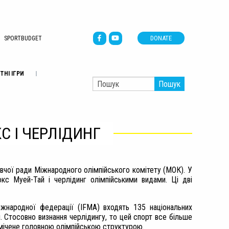
DONATE
SPORTBUDGET
ТНІ ІГРИ
Пошук
 І ЧЕРЛІДИНГ
авчої ради Міжнародного олімпійського комітету (МОК). У
с Муей-Тай і черлідинг олімпійськими видами. Ці дві
жнародної федерації (IFMA) входять 135 національних
. Стосовно визнання черлідингу, то цей спорт все більше
омічене головною олімпійською структурою.