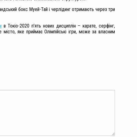
андський бокс Муей-Тай і черлідинг отримають через три
и
в Токіо-2020 п’ять нових дисциплін – карате, серфінг,
 місто, яке приймає Олімпійські ігри, може за власним