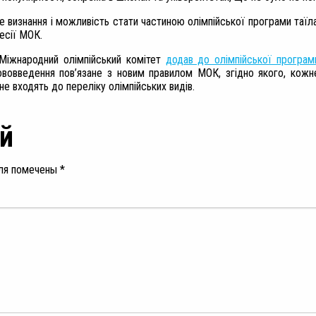
е визнання і можливість стати частиною олімпійської програми таїл
есії МОК.
 Міжнародний олімпійський комітет
додав до олімпійської програм
ововведення пов’язане з новим правилом МОК, згідно якого, кожне
не входять до переліку олімпійських видів.
й
ля помечены
*