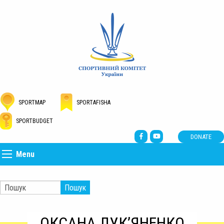
SPORTMAP
SPORTAFISHA
SPORTBUDGET
DONATE
Menu
Пошук
ОКСАНА ЛУК’ЯНЕНКО