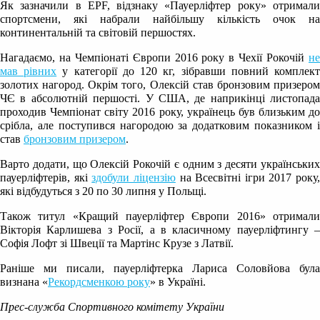
Як зазначили в EPF, відзнаку «Пауерліфтер року» отримали
спортсмени, які набрали найбільшу кількість очок на
континентальній та світовій першостях.
Нагадаємо, на Чемпіонаті Європи 2016 року в Чехії Рокочій
не
мав рівних
у категорії до 120 кг, зібравши повний комплек
золотих нагород. Окрім того, Олексій став бронзовим призером
ЧЄ в абсолютній першості. У США, де наприкінці листопада
проходив Чемпіонат світу 2016 року, українець був близьким до
срібла, але поступився нагородою за додатковим показником і
став
бронзовим призером
.
Варто додати, що Олексій Рокочій є одним з десяти українських
пауерліфтерів, які
здобули ліцензію
на Всесвітні ігри 2017 року,
які відбудуться з 20 по 30 липня у Польщі.
Також титул «Кращий пауерліфтер Європи 2016» отримали
Вікторія Карлишева з Росії, а в класичному пауерліфтингу –
Софія Лофт зі Швеції та Мартінс Крузе з Латвії.
Раніше ми писали, пауерліфтерка Лариса Соловйова була
визнана «
Рекордсменкою року
» в Україні.
Прес-служба Спортивного комітету України