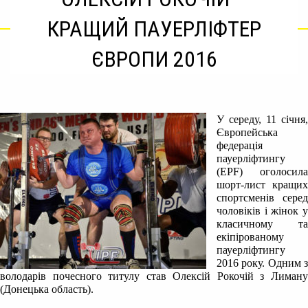
КРАЩИЙ ПАУЕРЛІФТЕР
ЄВРОПИ 2016
У середу, 11 січня,
Європейська
федерація
пауерліфтингу
(EPF) оголосила
шорт-лист кращих
спортсменів серед
чоловіків і жінок у
класичному та
екіпірованому
пауерліфтингу
2016 року. Одним з
володарів почесного титулу став Олексій Рокочій з Лиману
(Донецька область).