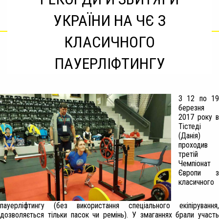
УКРАЇНИ НА ЧЄ З
КЛАСИЧНОГО
ПАУЕРЛІФТИНГУ
З 12 по 19
березня
2017 року в
Тістеді
(Данія)
проходив
третій
Чемпіонат
Європи з
класичного
пауерліфтингу (без використання спеціального екіпірування,
дозволяється тільки пасок чи ремінь). У змаганнях брали участь