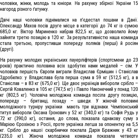
чоловіки, жінки, молодь та юніори. На рахунку збірної України 15
нагород різного ґатунку.
Двічі наші чоловіки піднімалися на п’єдестал пошани в Данії.
Олександр Махов посів друге місце в категорії до 74 кг із сумою
685,0 кг. Віктор Мариненко набрав 822,5 кг, що дозволило йому
зайняти третю позицію в 120 кг. За результативністю наша команда
стала третьою, пропустивши попереду поляків (перші) й росіян
(другі).
На рахунку молодих українських пауерліфтерів (спортсмени до 23
років) практично половина всіх здобутих нами медалей – сім. У
чоловіків першість Європи виграли Владислав Єрмішин і Станіслав
Здробилко: у Владислава була перша сума в 59 кг (512,5 кг), а в
Станіслав – в 83 кг (675,0 кг). Ще двоє українців вибороли срібло –
Сергій Коваленко в 105 кг (747,5 кг) і Павло Наконечний у понад 120
кг (802,5 кг). Чоловіча молодіжна команда посіла другу позицію,
попереду – британці, позаду – шведи. У жіночій половині
молодіжного турніру українки мають три відзнаки. Чемпіонський
титул вибороли Оксана Гронович у 52 кг (340,0 кг) та Софія Рудь у
72 кг (390,0 кг), остання, до слова, показала однакову суму з
Марією Єрохіною з Росії, проте українка легша за опонентку на 5,5
кг. Срібло до нашої скарбнички поклала Дарія Бражник у 43 кг
(235,0 кг). Жіноча молодіжна команда показала четверту