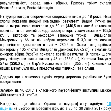
результативність серед інших збірних. Призову трійку склали
Великобританія, Росія, Фінляндія.
На турнірі юніорів сперечалися спортсмени віком до 18 років. Наші
хлопці показали перший командний результат. Вадим Гутник не
лише виграв свою категорію до 59 кг (440,5 кг), але й встановив
новий континентальний рекорд серед юніорів у жимі лежачи – 105,5
кг. З вікторією та рекордом завершив турнір і Владислав
Макаревич: у 66 кг він набрав переможні 513,0 кг та оновив
європейське досягнення в тязі – 230,5 кг. Окрім того, срібним
призером у 105 кг став Владислав Денисюк (667,5 кг). У змаганнях
юніорок збірна України показала третій результат. В призах цього
року фінішували Іванна Іванюк у 43 кг (165,0 кг), Катерина Ткачук у
57 кг (330,0 кг) та Дар’я Русаненко в 63 кг (355,5 кг). Кращими за
наших дівчат були лише представниці Фінляндії та Польщі.
Додамо, що в жіночому турнірі серед дорослих українки не були
представлені.
Загалом на ЧЄ-2017 з класичного пауерліфтингу виступили майже
400 атлетів з 31 країни.
Нагадаємо, що збірна України з пауерліфтингу здобула
10
ліцензій
на цьогорічні Всесвітні ігри, які з 20 по 30 липня 2017 року