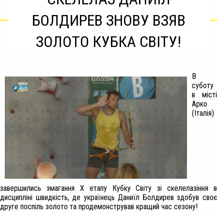
БОЛДИРЕВ ЗНОВУ ВЗЯВ
ЗОЛОТО КУБКА СВІТУ!
В
суботу
в місті
Арко
(Італія)
завершились змагання Х етапу Кубку Світу зі скелелазіння в
дисципліні швидкість, де українець Даниїл Болдирев здобув своє
друге поспіль золото та продемонстрував кращий час сезону!