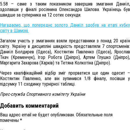
5.58 – саме з таким показником завершив змагання Даниїл,
здолавши у фіналі росіянина Олександра Шилова. Українець був
швидше за суперника на 12 сотих секунди.
Нагадаємо, що попереднє золото Даниїл здобув на етапі кубку
світу в Шамоні.
Загалом участь у змаганнях взяли представники з понад 20 країн
світу. Україну в дисципліні швидкість представляли 7 спортсменів:
Даниїл Болдирев (Одеса), Костянтин Павленко (Одеса), Ярослав
Ткач (Кременчук), Ігор Робота (Дніпро), Артем Глушко (Дніпро),
Маргарита Захарова (Харків) та Тетяна Колкотіна (Дніпро).
Через кваліфікаційний відбір зміг прорватися ще один одесит –
Костянтин Павленко, але він зупинився 1/8 фіналу, посівши у
підсумку 11 сходинку турнірної таблиці.
Прес-служба Спортивного комітету України
Добавить комментарий
Ваш адрес email не будет опубликован.
Обязательные поля
помечены
*