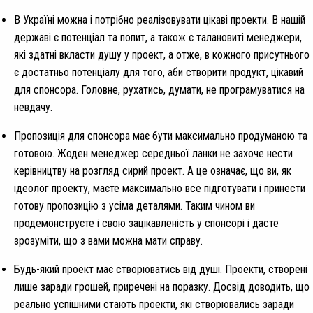
В Україні можна і потрібно реалізовувати цікаві проекти. В нашій
державі є потенціал та попит, а також є талановиті менеджери,
які здатні вкласти душу у проект, а отже, в кожного присутнього
є достатньо потенціалу для того, аби створити продукт, цікавий
для спонсора. Головне, рухатись, думати, не програмуватися на
невдачу.
Пропозиція для спонсора має бути максимально продуманою та
готовою. Жоден менеджер середньої ланки не захоче нести
керівництву на розгляд сирий проект. А це означає, що ви, як
ідеолог проекту, маєте максимально все підготувати і принести
готову пропозицію з усіма деталями. Таким чином ви
продемонструєте і свою зацікавленість у спонсорі і дасте
зрозуміти, що з вами можна мати справу.
Будь-який проект має створюватись від душі. Проекти, створені
лише заради грошей, приречені на поразку. Досвід доводить, що
реально успішними стають проекти, які створювались заради