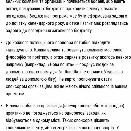
великих компаній та організацій починається восени, або навіть
влітку, планування їх бюджетів проходить велику кількість
погоджень і бюджетна програма має бути сформована задовго
до початку календарного року, а отже і запит має розглядатись
задовго до погодження загального бюджету.
До кожного потенційного спонсора потрібно підходити
індивідуально. Кожна велика та розвинута компанія має свою
філософію та політику, а отже сприяє в розвитку якогось певного
напрямку (наприклад, «Нова пошта» — поєднує людей за
допомогою своїх послуг, а біг Run Ukrainе сприяє об’єднанню
людей за допомогою бігу). Не варто пропонувати стати
спонсором організаціям, які не мають нічого спільного із вашим
проектом.
Велика глобальна організація (всеукраїнська або міжнародна)
практично не погоджується на одноразові заходи, які
відбуваються в одному місті. Таких спонсорів цікавить
глобальність івенту, або «географія» вашого виду спорту. У