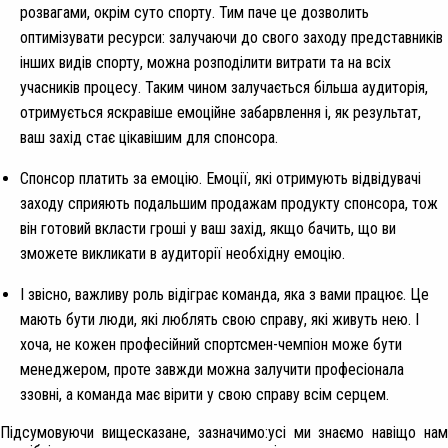
розвагами, окрім суто спорту. Тим паче це дозволить
оптимізувати ресурси: залучаючи до свого заходу представників
інших видів спорту, можна розподілити витрати та на всіх
учасників процесу. Таким чином залучається більша аудиторія,
отримується яскравіше емоційне забарвлення і, як результат,
ваш захід стає цікавішим для спонсора.
Спонсор платить за емоцію. Емоції, які отримують відвідувачі
заходу сприяють подальшим продажам продукту спонсора, тож
він готовий вкласти гроші у ваш захід, якщо бачить, що ви
зможете викликати в аудиторії необхідну емоцію.
І звісно, важливу роль відіграє команда, яка з вами працює. Це
мають бути люди, які люблять свою справу, які живуть нею. І
хоча, не кожен професійний спортсмен-чемпіон може бути
менеджером, проте завжди можна залучити професіонала
ззовні, а команда має вірити у свою справу всім серцем.
Підсумовуючи вищесказане, зазначимо:усі ми знаємо навіщо нам