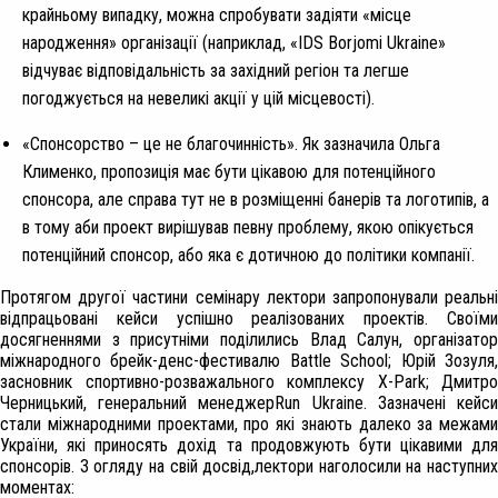
крайньому випадку, можна спробувати задіяти «місце
народження» організації (наприклад, «IDS Borjomi Ukraine»
відчуває відповідальність за західний регіон та легше
погоджується на невеликі акції у цій місцевості).
«Спонсорство – це не благочинність». Як зазначила Ольга
Клименко, пропозиція має бути цікавою для потенційного
спонсора, але справа тут не в розміщенні банерів та логотипів, а
в тому аби проект вирішував певну проблему, якою опікується
потенційний спонсор, або яка є дотичною до політики компанії.
Протягом другої частини семінару лектори запропонували реальні
відпрацьовані кейси успішно реалізованих проектів. Своїми
досягненнями з присутніми поділились Влад Салун, організатор
міжнародного брейк-денс-фестивалю Battle School; Юрій Зозуля,
засновник спортивно-розважального комплексу X-Park; Дмитро
Черницький, генеральний менеджерRun Ukraine. Зазначені кейси
стали міжнародними проектами, про які знають далеко за межами
України, які приносять дохід та продовжують бути цікавими для
спонсорів. З огляду на свій досвід,лектори наголосили на наступних
моментах: