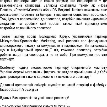
потрібні спонсори, але не кожен розуміє, що спонсорство – це
взаємовигідна співпраця. Великим компаніям, таким як «Нова
Пошта», «Procter&Gamble» або «IDS Borjomi Ukraine» важливим є не
розміщення логотипів та банерів, а вирішення соціальної проблеми.
Тож, ідучи з пропозицією до спонсора, потрібно виконати «домашнє
завдання» та зробити свій проект таким, який відповідатиме
потребам потенційного спонсора.
Третю частину провів Володимир Юрчук, управляючий партнер
Maksymchuk.Sponsorship Marketing, який розповів про формування
спонсорського пакету та комунікацію з партнерами. Він наголосив,
що в індивідуальній пропозиції під кожного спонсору потрібно
робити акцент на спонсора, а не на себе. При цьому, не лестити
партнеру.
Особливу подяку висловлюємо партнеру Спортивного комітету
України мережі магазинів «Цитрус», які надали приміщення «ЦеХаб»
для проведення такого корисного та важливого семінару!
Детальні презентації спікерів шукайте на нашій сторінці в фейсбук:
facebook.com/scu.org.ua
Вдалих Вам проектів та успішного розвитку!
Прес-служба Спортивного комітету України