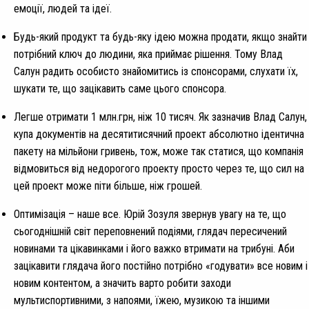
емоції, людей та ідеї.
Будь-який продукт та будь-яку ідею можна продати, якщо знайти
потрібний ключ до людини, яка приймає рішення. Тому Влад
Салун радить особисто знайомитись із спонсорами, слухати їх,
шукати те, що зацікавить саме цього спонсора.
Легше отримати 1 млн.грн, ніж 10 тисяч. Як зазначив Влад Салун,
купа документів на десятитисячний проект абсолютно ідентична
пакету на мільйони гривень, тож, може так статися, що компанія
відмовиться від недорогого проекту просто через те, що сил на
цей проект може піти більше, ніж грошей.
Оптимізація – наше все. Юрій Зозуля звернув увагу на те, що
сьогоднішній світ переповнений подіями, глядач пересичений
новинами та цікавинками і його важко втримати на трибуні. Аби
зацікавити глядача його постійно потрібно «годувати» все новим і
новим контентом, а значить варто робити заходи
мультиспортивними, з напоями, їжею, музикою та іншими