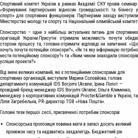
Спортивний комітет України в рамках Академії СКУ провів семінар:
«Формування партнерських відносин громадськості та бізнесу у
спорті» для спортивних функціонерів. Партнерами заходу виступили
Міністерство молоді та спорту та Національний олімпійський комітет
Спонсорство – одне з найбільш актуальних питань для спортивних
орагізацій України.Присутні отримали можливість почути обидві
сторони процесу та, головне.отримати відповіді на запитання: «Що
хочуть почути потенційні спонсори?», «Як та яку інформацію потрібно
нести потенційному спонсору?» та «Яким чином знаходили спонсорів
успішні проекти?».
Від імені великих компаній, які є потенційними спонсорами для
спортивних організацій, виступили Марина Соловйова, голова
департаменту комунікацій IDS Borjomi Ukraine; Ірина Лопот —
провідний бренд-менеджер IDS Borjomi Ukraine; Ольга Клименко,
менеджер з корпоративних комунікацій Procter&Gamble в Україні, та
Лілія Загребельна, PR-директор ТОВ «Нова Пошта».
Головні тези першої сесії, присвяченої потребам спонсорів:
Спонсорська пропозиція повинна мати в запасі досить великий
проміжок часу та надаватись заздалегідь. Бюджетний рік