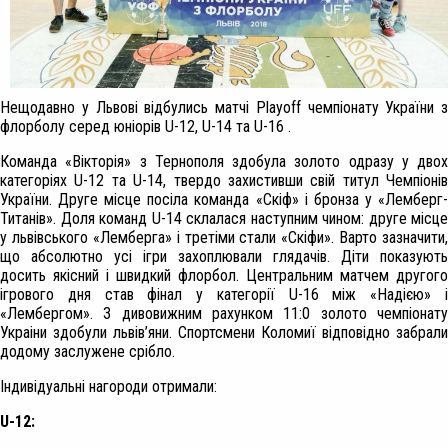
Нещодавно у Львові відбулись матчі Playoff чемпіонату України з
флорболу серед юніорів U-12, U-14 та U-16 .
Команда «Вікторія» з Тернополя здобула золото одразу у двох
категоріях U-12 та U-14, твердо захистивши свій титул Чемпіонів
України. Друге місце посіла команда «Скіф» і бронза у «Лемберг-
Титанів». Доля команд U-14 склалася наступним чином: друге місце
у львівського «Лемберга» і третіми стали «Скіфи». Варто зазначити,
що абсолютно усі ігри захоплювали глядачів. Діти показують
досить якісний і швидкий флорбол. Центральним матчем другого
ігрового дня став фінал у категорії U-16 між «Надією» і
«Лембергом». З дивовижним рахунком 11:0 золото чемпіонату
Украіни здобули львів’яни. Спортсмени Коломиї відповідно забрали
додому заслужене срібло.
Індивідуальні нагороди отримали:
U-12: