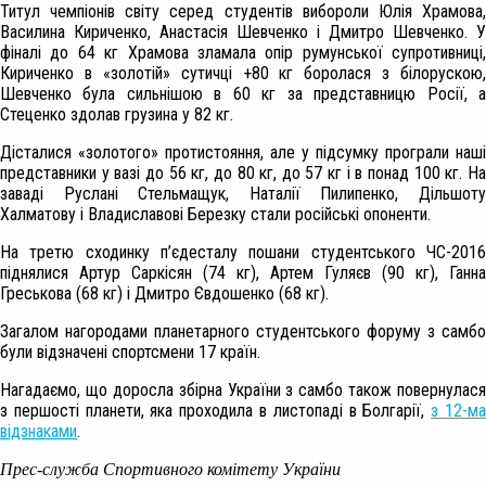
Титул чемпіонів світу серед студентів вибороли Юлія Храмова,
Василина Кириченко, Анастасія Шевченко і Дмитро Шевченко. У
фіналі до 64 кг Храмова зламала опір румунської супротивниці,
Кириченко в «золотій» сутичці +80 кг боролася з білорускою,
Шевченко була сильнішою в 60 кг за представницю Росії, а
Стеценко здолав грузина у 82 кг.
Дісталися «золотого» протистояння, але у підсумку програли наші
представники у вазі до 56 кг, до 80 кг, до 57 кг і в понад 100 кг. На
заваді Руслані Стельмащук, Наталії Пилипенко, Дільшоту
Халматову і Владиславові Березку стали російські опоненти.
На третю сходинку п’єдесталу пошани студентського ЧС-2016
піднялися Артур Саркісян (74 кг), Артем Гуляєв (90 кг), Ганна
Греськова (68 кг) і Дмитро Євдошенко (68 кг).
Загалом нагородами планетарного студентського форуму з самбо
були відзначені спортсмени 17 країн.
Нагадаємо, що доросла збірна України з самбо також повернулася
з першості планети, яка проходила в листопаді в Болгарії,
з 12-м
відзнаками
.
Прес-служба Спортивного комітету України