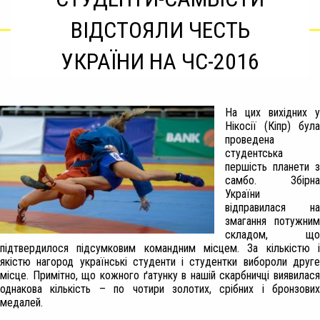
ВІДСТОЯЛИ ЧЕСТЬ
УКРАЇНИ НА ЧС-2016
На цих вихідних у
Нікосії (Кіпр) була
проведена
студентська
першість планети з
самбо. Збірна
України
відправилася на
змагання потужним
складом, що
підтвердилося підсумковим командним місцем. За кількістю і
якістю нагород українські студенти і студентки вибороли друге
місце. Примітно, що кожного ґатунку в нашій скарбничці виявилася
однакова кількість – по чотири золотих, срібних і бронзових
медалей.