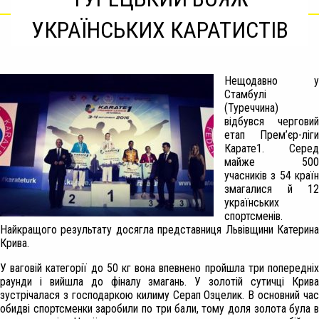
УКРАЇНСЬКИХ КАРАТИСТІВ
Нещодавно у
Стамбулі
(Туреччина)
відбувся черговий
етап
П
рем’єр-ліги
Карате1
. Серед
майже 500
учасників
з 54 краї
змагалися й 12
українських
спортсменів.
Найкращого результату досягла представниця Львівщини Катерина
Крива.
У ваговій категорії до 50 кг вона впевнено пройшла три попередніх
раунди і вийшла до фіналу змагань. У золотій сутичці Крива
зустрічалася з господаркою килиму Серап Озцелик. В основний час
обидві спортсменки заробили по три бали, тому доля золота була в