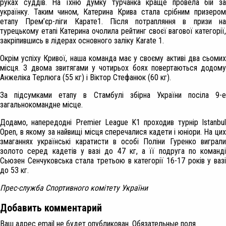
руках суддів. На їхню думку турчанка краще провела бій за
українку. Таким чином, Катерина Крива стала срібним призером
етапу П
рем’єр-ліги Карате1
. Після потрапляння в призи н
турецькому етапі Катерина очолила рейтинг своєї вагової категорії,
закріпившись в лідерах
основного заліку
Karate 1.
Окрім успіху Кривої, наша команда має у своєму активі два сьомих
місця. З двома звитягами у чотирьох боях повертаються додому
Анжеліка Терлюга (55 кг) і Віктор Стефанюк (60 кг).
За підсумками етапу в Стамбулі збірна України посіла 9-е
загальнокомандне місце.
Додамо, напередодні
Premier League K
1 проходив турнір
Istanbu
Open
, в якому за найвищі місця сперечалися кадети і юніори. На цих
змаганнях українські каратисти в особі Поліни Гуренко виграли
золото серед кадетів у вазі до 47 кг, а її подруга по команді
Сьюзен Сенчуков
c
ька стала третьою в категорії 16-17 років у ваз
до 53 кг.
Прес
-служба Спортивного комітету України
Добавить комментарий
Ваш адрес email не будет опубликован.
Обязательные поля