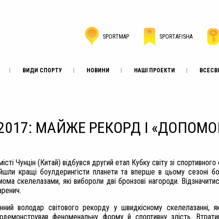
SPORTMAP
SPORTAFISHA
ВИДИ СПОРТУ
НОВИНИ
НАШІ ПРОЕКТИ
ВСЕСВІ
-2017: МАЙЖЕ РЕКОРД І «ДОПОМО
місті Чунцін (Китай) відбувся другий етап Кубку світу зі спортивног
йшли кращі боулдерингісти планети та вперше в цьому сезоні бо
мома скелелазами, які вибороли дві бронзові нагороди. Відзначити
ренич.
нний володар світового рекорду у швидкісному скелелазанні, я
одемонстрував феноменальну форму й спортивну злість. Втрати