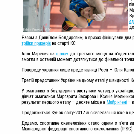
пі
Ма
В
єд
до
Разом з Даниїлом Болдирєвим, в призах фінішували два р
трійки призерів
на старті КС.
Аллі Маренич на
шляху
до третього місця на п’єдестал
змогла в останній момент дотягнутися до фінальної точки
Попереду українки лише представниці Росії – Юлія Капліна
Третій представник України на цьому етапі у швидкості 
У змаганнях з боулдерингу виступили четверо українців.
дівчат змагалися Маргарита Захарова і Ксенія Мельникова
результат першого етапу – десяте місце в
Майрінґені
– в
Продовжиться Кубок світу-2017 зі скелелазіння вже в цей
Додамо, спортивне скелелазіння стало одним з п’яти в
Міжнародної федерації спортивного скелелазіння (IFSC)