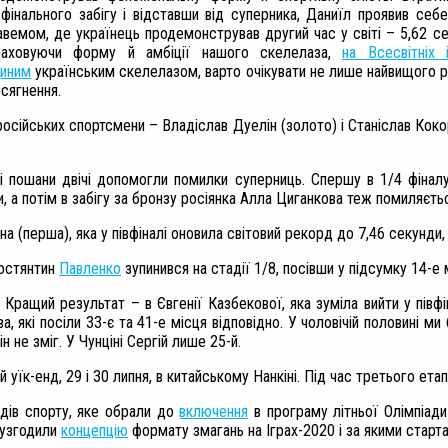
вфінального забігу і відставши від суперника, Даниїл проявив се
вемом, де українець продемонстрував другий час у світі – 5,62 се
раховуючи форму й амбіції нашого скелелаза,
на Всесвітніх 
иним
українським скелелазом, варто очікувати не лише найвищого р
сягнення.
осійських спортсмени – Владіслав Дуелін (золото) і Станіслав Коко
і пошани двічі допомогли помилки суперниць. Спершу в 1/4 фінал
, а потім в забігу за бронзу росіянка Алла Циганкова теж помиляєть
 (перша), яка у півфіналі оновила світовий рекорд до 7,46 секунди, 
Костянтин
Павленко
зупинився на стадії 1/8, посівши у підсумку 14-е 
 Кращий результат – в Євгенії Казбекової, яка зуміла вийти у півф
, які посіли 33-є та 41-е місця відповідно. У чоловічій половині 
ін не зміг. У Чунціні Сергій лише 25-й.
 уїк-енд, 29 і 30 липня, в китайському Нанкіні. Під час третього ет
идів спорту, яке обрали до
включення
в програму літньої Олімпіади
 узгодили
концепцію
формату змагань на Іграх-2020 і за якими старта