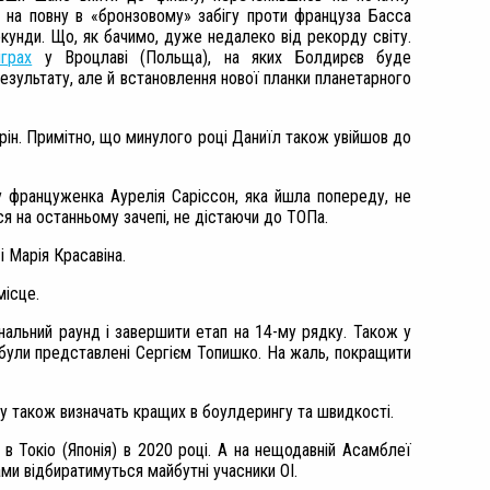
бе на повну в «бронзовому» забігу проти француза Басса
кунди. Що, як бачимо, дуже недалеко від рекорду світу.
іграх
у Вроцлаві (Польща), на яких Болдирєв буде
езультату, але й встановлення нової планки планетарного
рін. Примітно, що минулого році Даниїл також увійшов до
у француженка Аурелія Саріссон, яка йшла попереду, не
ся на останньому зачепі, не дістаючи до ТОПа.
і Марія Красавіна.
місце.
інальний раунд і завершити етап на 14-му рядку. Також у
ми були представлені Сергієм Топишко. На жаль, покращити
апу також визначать кращих в боулдерингу та швидкості.
 в Токіо (Японія) в 2020 році. А на нещодавній Асамблеї
ми відбиратимуться майбутні учасники ОІ.