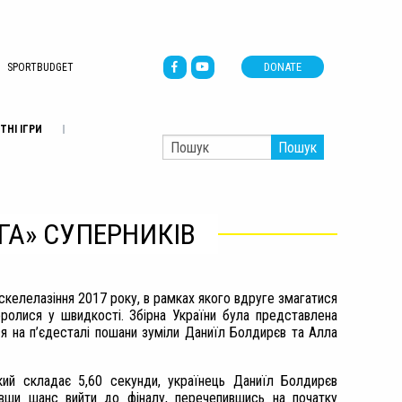
DONATE
SPORTBUDGET
ТНІ ІГРИ
Пошук
ГА» СУПЕРНИКІВ
о скелелазіння 2017 року, в рамках якого вдруге змагатися
ролися у швидкості. Збірна України була представлена
ся на п’єдесталі пошани зуміли Даниїл Болдирєв та Алла
кий складає 5,60 секунди, українець Даниїл Болдирєв
вши шанс вийти до фіналу, перечепившись на початку