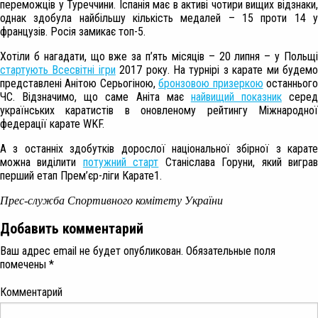
переможців у Туреччини. Іспанія має в активі чотири вищих відзнаки,
однак здобула найбільшу кількість медалей – 15 проти 14 у
французів. Росія замикає топ-5.
Хотіли б нагадати, що вже за п’ять місяців – 20 липня – у Польщі
стартують Всесвітні ігри
2017 року. На турнірі з карате ми будем
представлені Анітою Серьогіною,
бронзовою призеркою
останньог
ЧС. Відзначимо, що саме Аніта має
найвищий показник
серед
українських каратистів в оновленому рейтингу Міжнародної
федерації карате WKF.
А з останніх здобутків дорослої національної збірної з карате
можна виділити
потужний старт
Станіслава Горуни, який вигра
перший етап Прем’єр-ліги Карате1.
Прес-служба Спортивного комітету України
Добавить комментарий
Ваш адрес email не будет опубликован.
Обязательные поля
помечены
*
Комментарий