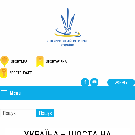
SPORTMAP
SPORTAFISHA
SPORTBUDGET
DONATE
Menu
Пошук
УКРАЇНА – ШОСТА НА