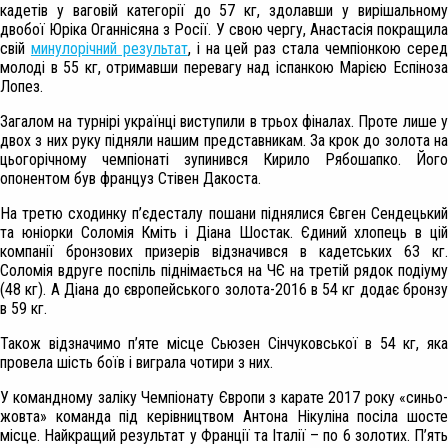
кадетів у ваговій категорії до 57 кг, здолавши у вирішальному
двобої Юріка Оганнісяна з Росії. У свою чергу, Анастасія покращила
свій
минулорічний результат
, і на цей раз стала чемпіонкою сере
молоді в 55 кг, отримавши перевагу над іспанкою Марією Еспіноза
Лопез.
Загалом на турнірі українці виступили в трьох фіналах. Проте лише у
двох з них руку підняли нашим представникам. За крок до золота на
цьогорічному чемпіонаті зупинився Кирило Рябошапко. Його
опонентом був француз Стівен Дакоста.
На третю сходинку п’єдесталу пошани піднялися Євген Сендецький
та юніорки Соломія Кміть і Діана Шостак. Єдиний хлопець в цій
компанії бронзових призерів відзначився в кадетських 63 кг.
Соломія вдруге поспіль піднімається на ЧЄ на третій рядок подіуму
(48 кг). А Діана до європейського золота-2016 в 54 кг додає бронзу
в 59 кг.
Також відзначимо п’яте місце Сьюзен Сінчуковської в 54 кг, яка
провела шість боїв і виграла чотири з них.
У командному заліку Чемпіонату Європи з карате 2017 року «синьо-
жовта» команда під керівництвом Антона Нікуліна посіла шосте
місце. Найкращий результат у Франції та Італії – по 6 золотих. П’ять