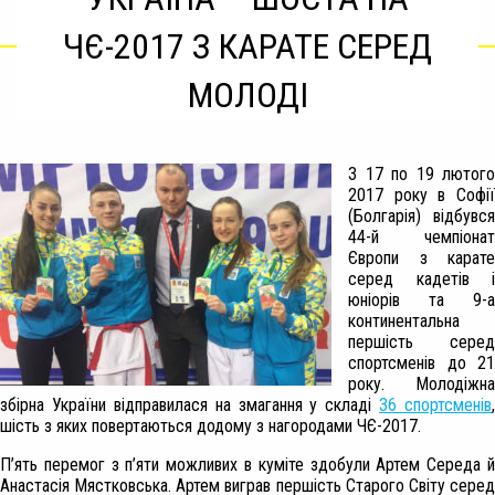
ЧЄ-2017 З КАРАТЕ СЕРЕД
МОЛОДІ
З 17 по 19 лютого
2017 року в Софії
(Болгарія) відбувся
44-й чемпіонат
Європи з карате
серед кадетів і
юніорів та 9-а
континентальна
першість серед
спортсменів до 21
року. Молодіжна
збірна України відправилася на змагання у складі
36 спортсменів
,
шість з яких повертаються додому з нагородами ЧЄ-2017.
П’ять перемог з п’яти можливих в куміте здобули Артем Середа й
Анастасія Мястковська. Артем виграв першість Старого Світу серед