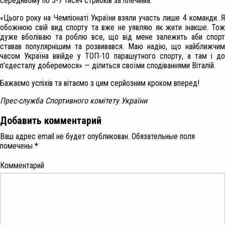
середньому по 5-7 тисяч стрибків за плечима.
«Цього року на Чемпіонаті України взяли участь лише 4 команди. Я
обожнюю свій вид спорту та вже не уявляю як жити інакше. Тож
дуже вболіваю та роблю все, що від мене залежить аби спорт
ставав популярнішим та розвивався. Маю надію, що найближчим
часом Україна ввійде у ТОП-10 парашутного спорту, а там і до
п’єдесталу доберемося» — ділиться своїми сподіваннями Віталій.
Бажаємо успіхів та вітаємо з цим серйозним кроком вперед!
Прес-служба Спортивного комітету України
Добавить комментарий
Ваш адрес email не будет опубликован.
Обязательные поля
помечены
*
Комментарий