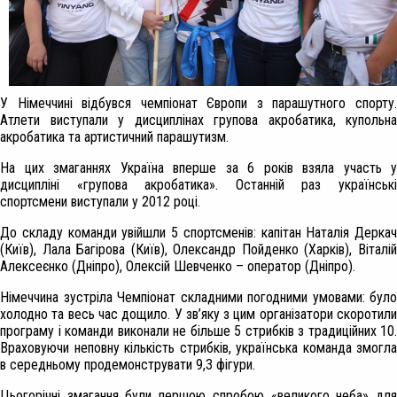
У Німеччині відбувся чемпіонат Європи з парашутного спорту.
Атлети виступали у дисциплінах групова акробатика, купольна
акробатика та артистичний парашутизм.
На цих змаганнях Україна вперше за 6 років взяла участь у
дисципліні «групова акробатика». Останній раз українські
спортсмени виступали у 2012 році.
До складу команди увійшли 5 спортсменів: капітан Наталія Деркач
(Київ), Лала Багірова (Київ), Олександр Пойденко (Харків), Віталій
Алексеєнко (Дніпро), Олексій Шевченко – оператор (Дніпро).
Німеччина зустріла Чемпіонат складними погодними умовами: було
холодно та весь час дощило. У зв’яку з цим організатори скоротили
програму і команди виконали не більше 5 стрибків з традиційних 10.
Враховуючи неповну кількість стрибків, українська команда змогла
в середньому продемонструвати 9,3 фігури.
Цьогорічні змагання були першою спробою «великого неба» для