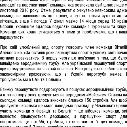
молодої та перспективної команди, яка розпочала свій шлях лише у
листопаді 2016 року. Отже, результат є очікувано невисоким, адже
команді не виповнилось ще і року, а тут не тільки чужі літак та
літовище, а ще й погода. У фіналі маємо 14 місце серед 16 країн
Європи. Українцям вдалось подолати команди з Туреччини та Кіпру.
Команди цих країн стикаються з тими ж проблемами, що і наші
парашутисти.
Про свій улюблений вид спорту говорить член команди Віталій
Алексеєнко: «За останні роки парашутний спорт в усьому світі почав
активно розвиватись. В першу чергу це пов’язано з тим, що було
винайдено аеродинамічну трубу. Але український парашутний спорт
при цьому розвивається вкрай повільно. Наш результат є абсолютно
закономірним враховуючи, що в Україні аеротруби немає. І
тренуємось ми в ОАЕ та Польщі»
Взимку парашутисти подорожують в пошуках аеродинамічної труби,
а в літню пору року тренуються на аеродромі «Майське». Станом на
сьогодні, команді вдалось виконати близько 150 стрибків. Але щоб
зрозуміти наскільки це мало наведемо приклад: у Чемпіонаті брали
участь команди з Франції та Бельгії – це військові команди, які
повністю фінансуються державою, а парашутний спорт для
спортсменів це і хоббі, і робота, і стиль життя. У цих команд в