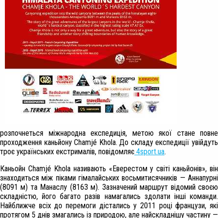
розпочнеться міжнародна експедиція, метою якої стане повне
проходження каньйону Chamjé Khola. До складу експедиції увійдуть
троє українських екстрималів, повідомляє
4sport.ua
.
Каньойн Chamjé Khola називають «Еверестом у світі каньйонів», він
знаходиться між піками гімалайських восьмитисячників — Аннапурні
(8091 м) та Манаслу (8163 м). Зазначений маршрут відомий своєю
складністю, його багато разів намагались здолати інші команди.
Найближче всіх до перемоги дістались у 2011 році французи, які
протягом 5 днів змагались із природою, але найскладнішу частину —