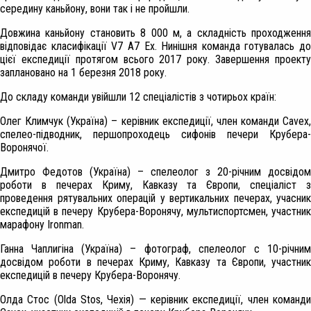
середину каньйону, вони так і не пройшли.
Довжина каньйону становить 8 000 м, а складність проходження
відповідає класифікації V7 A7 Ex. Нинішня команда готувалась до
цієї експедиції протягом всього 2017 року. Завершення проекту
заплановано на 1 березня 2018 року.
До складу команди увійшли 12 спеціалістів з чотирьох країн:
Олег Климчук (Україна) – керівник експедиції, член команди Cavex,
спелео-підводник, першопроходець сифонів печери Крубера-
Воронячої.
Дмитро Федотов (Україна)
– спелеолог з 20-річним досвідом
роботи в печерах Криму, Кавказу та Європи, спеціаліст з
проведення рятувальних операцій у вертикальних печерах, учасник
експедицій в печеру Крубера-Воронячу, мультиспортсмен, участник
марафону Ironman.
Ганна Чаплигіна (Україна)
– фотограф, спелеолог с 10-річни
досвідом роботи в печерах Криму, Кавказу та Європи, участник
експедицій в печеру Крубера-Воронячу.
Олда Стос (Olda Stos, Чехія)
— керівник експедиції, член команд