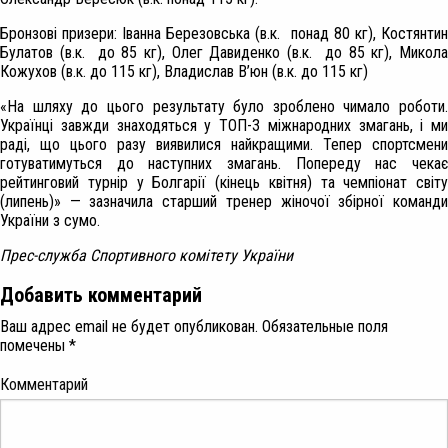
Бронзові призери: Іванна Березовська (в.к. понад 80 кг), Костянтин
Булатов (в.к. до 85 кг), Олег Давиденко (в.к. до 85 кг), Микола
Кожухов (в.к. до 115 кг), Владислав В’юн (в.к. до 115 кг)
«На шляху до цього результату було зроблено чимало роботи.
Українці завжди знаходяться у ТОП-3 міжнародних змагань, і ми
раді, що цього разу виявилися найкращими. Тепер спортсмени
готуватимуться до наступних змагань. Попереду нас чекає
рейтинговий турнір у Болгарії (кінець квітня) та чемпіонат світу
(липень)» — зазначила старший тренер жіночої збірної команди
України з сумо.
Прес-служба Спортивного комітету України
Добавить комментарий
Ваш адрес email не будет опубликован.
Обязательные поля
помечены
*
Комментарий