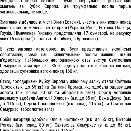
Нещодавно збірна України з сумо повернулась з рейтингових
змагань за Кубок Європи, де тріумфально посіла перше
загальнокомандне місце.
Змагання відбулись в місті Вінні (Естонія), участь в них взяли понад
півсотні спортсменів з шести країн (Україна, Росія, Естонія, Польща,
Грузія, Німеччина). Україну представляли 17 суматорі, на рахунку
яких 16 нагород (7 золотих, 4 срібних, 5 бронзових).
В усіх вагових категоріях, де були представлені українські
спортсмени, саме наші співвітчизники посіли найвищі щаблі
п’єдесталу. Найбільшою несподіванкою став виступ Святослава
Семуркаса, який при вазі 85 кг здобув золото в абсолютній вазі,
здолавши суперника вагою понад 160 кг.
Отже, володарками Кубку Європи у жіночому заліку стали: Світлана
Тросюк (в.к. до 65 кг) та Світлана Яромка, яка здобула одразу два
золота (в.к. понад 80 кг та абсолютна вага). Серед чоловіків
перемогу здобули Анатолій Хлюстін (в.к. до 85 кг), Важа Даяурі (в.к.
до 115 кг), Сергій Соколовський (в.к. понад 115 кг) та Святослав
Семуркас (абсолютна вага).
Срібні нагороди здобули: Олена Нікітінська (в.к. до 65 кг), Вікторія
Рогова (в.к. понад 80 кг), Святослав Семуркас (в. к. до 85 кг),
Олександр Вересюк (в.к. понад 115 кг).