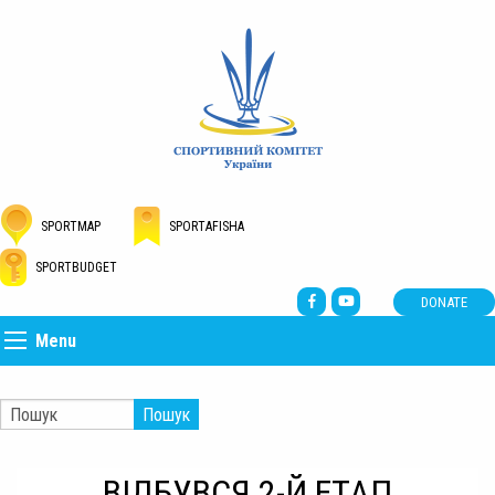
SPORTMAP
SPORTAFISHA
SPORTBUDGET
DONATE
Menu
Пошук
ВІДБУВСЯ 2-Й ЕТАП