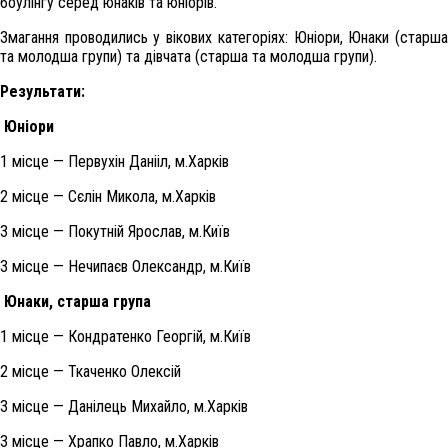
боулінгу серед юнаків та юніорів.
Змагання проводились у вікових категоріях: Юніори, Юнаки (старша
та молодша групи) та дівчата (старша та молодша групи).
Результати:
Юніори
1 місце — Первухін Данііл, м.Харків
2 місце — Сєлін Микола, м.Харків
3 місце — Покутній Ярослав, м.Київ
3 місце — Нечипаєв Олександр, м.Київ
Юнаки, старша група
1 місце — Кондратенко Георгій, м.Київ
2 місце — Ткаченко Олексій
3 місце — Данілець Михайло, м.Харків
3 місце — Храпко Павло, м.Харків