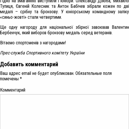
Гідно на змаганнях виступили і юніори. Олександр Дзюба, Михайло
Тупиця, Євгеній Колесник та Антон Бабічев зібрали кожен по дві
медалі – срібну та бронзову. У юніорському командному заліку
«синьо-жовті» стали четвертими.
Ще одну нагороду для національної збірної завоював Валентин
Бербенчук, який виборов бронзову медаль серед ветеранів.
Вітаємо спортсменів з нагородами!
Прес-служба Спортивного комітету України
Добавить комментарий
Ваш адрес email не будет опубликован.
Обязательные поля
помечены
*
Комментарий