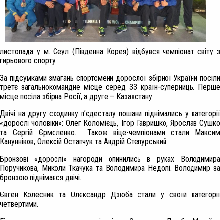
листопада у м. Сеул (Південна Корея) відбувся чемпіонат світу з
гирьового спорту.
За підсумками змагань спортсмени дорослої збірної України посіли
третє загальнокомандне місце серед 33 країн-суперниць. Перше
місце посіла збірна Росії, а друге – Казахстану.
Двічі на другу сходинку п’єдесталу пошани піднімались у категорії
«дорослі чоловіки»: Олег Коломієць, Ігор Гавришко, Ярослав Сушко
та Сергій Єрмоленко. Також віце-чемпіонами стали Максим
Канунніков, Олексій Остапчук та Андрій Степурський.
Бронзові «дорослі» нагороди опинились в руках Володимира
Поручикова, Миколи Ткачука та Володимира Недолі. Володимир за
бронзою піднімався двічі.
Євген Колесник та Олександр Дзюба стали у своїй категорії
четвертими.