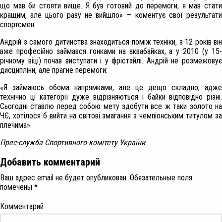
що мав би стояти вище. Я був готовий до перемоги, я мав стати
кращим, але цього разу не вийшло» — коментує свої результати
спортсмен.
Андрій з самого дитинства знаходиться поміж техніки, з 12 років він
вже професійно займався гонками на аквабайках, а у 2010 (у 15-
річному віці) почав виступати і у фрістайлі. Андрій не розмежовує
дисципліни, але прагне перемоги:
«Я займаюсь обома напрямками, але це дещо складно, адже
технічно ці категорії дуже відрізняються і байки відповідно різні.
Сьогодні ставлю перед собою мету здобути все ж таки золото на
ЧЄ, хотілося б вийти на світові змагання з чемпіонським титулом за
плечима».
Прес-служба Спортивного комітету України
Добавить комментарий
Ваш адрес email не будет опубликован.
Обязательные поля
помечены
*
Комментарий