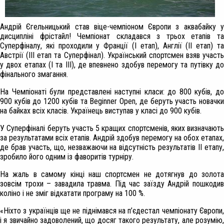
Андрій Єгельницький став віце-чемпіоном Європи з аквабайку у
дисципліні фрістайл! Чемпіонат складався з трьох етапів та
Суперфіналу, які проходили у Франції (І етап), Англії (ІІ етап) та
Австрії (ІІІ етап та Суперфінал). Український спортсмен взяв участь
у двох етапах (І та ІІІ), де впевнено здобув перемогу та путівку до
фінального змагання.
На Чемпіонаті були представлені наступні класи: до 800 кубів, до
900 кубів до 1200 кубів та Beginner Open, де беруть участь новачки
на байках всіх класів. Українець виступав у класі до 900 кубів.
У Суперфіналі беруть участь 5 кращих спортсменів, яких визначають
за результатами всіх етапів. Андрій здобув перемогу на обох етапах,
де брав участь, що, незважаючи на відсутність результатів ІІ етапу,
зробило його одним із фаворитів турніру.
На жаль в самому кінці наш спортсмен не дотягнув до золота
зовсім трохи – завадила травма. Під час заїзду Андрій пошкодив
коліно і не зміг відкатати програму на 100 %.
«Ніхто з українців ще не піднімався на п’єдестал чемпіонату Європи,
і я звичайно задоволений, що досяг такого результату, але розумію,