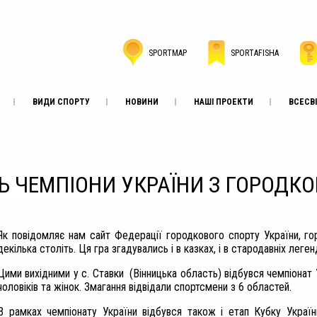
SPORTMAP
SPORTAFISHA
ВИДИ СПОРТУ
НОВИНИ
НАШІ ПРОЕКТИ
ВСЕСВІ
 ЧЕМПІОНИ УКРАЇНИ З ГОРОДКО
Як повідомляє нам сайт Федерації городкового спорту України, гор
декілька століть. Ця гра згадувались і в казках, і в стародавніх леге
Цими вихідними у с. Ставки (Вінницька область) відбувся чемпіонат
чоловіків та жінок. Змагання відвідали спортсмени з 6 областей.
В рамках чемпіонату України відбувся також і етап Кубку України