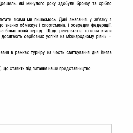
Дрешель, які минулого року здобули бронзу та срібло
ьтати якими ми пишаємось. Дані змагання, у зв’язку з
о значно обмежує і спортсменів, і осередки федерації,
на більш пізній період. Щодо результатів, то вони стали
і досягають серйозних успіхів на міжнародному рівні» —
равня в рамках турніру на честь святкування дня Києва
ї, що ставить під питання наше представництво.