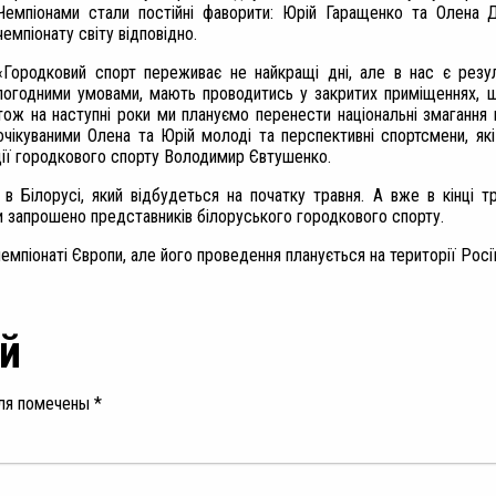
Чемпіонами стали постійні фаворити: Юрій Гаращенко та Олена 
чемпіонату світу відповідно.
«Городковий спорт переживає не найкращі дні, але в нас є резул
погодними умовами, мають проводитись у закритих приміщеннях, щ
тож на наступні роки ми плануємо перенести національні змагання 
очікуваними Олена та Юрій молоді та перспективні спортсмени, як
ії городкового спорту Володимир Євтушенко.
 Білорусі, який відбудеться на початку травня. А вже в кінці т
ди запрошено представників білоруського городкового спорту.
емпіонаті Європи, але його проведення планується на території Росі
й
ля помечены
*