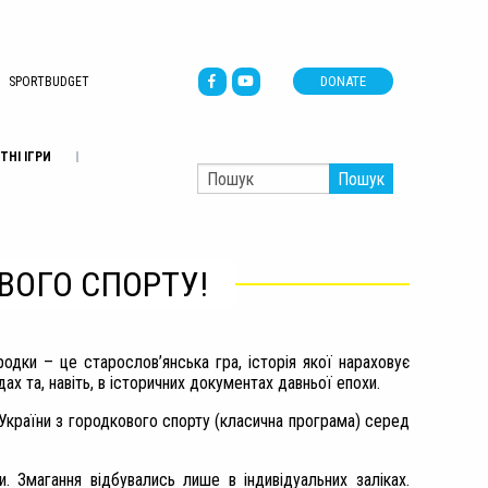
DONATE
SPORTBUDGET
ТНІ ІГРИ
Пошук
ВОГО СПОРТУ!
одки – це старослов’янська гра, історія якої нараховує
ндах та, навіть, в історичних документах давньої епохи.
 України з городкового спорту (класична програма) серед
. Змагання відбувались лише в індивідуальних заліках.