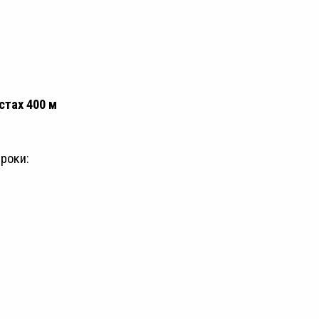
стах 400 м
роки:
е;