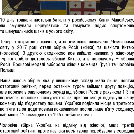
10 днів тривали настільні баталії у російському Ханти Мансійську,
які змушували нервуватись та тамувати подих спортсменів
та шанувальників шахів з усього світу.
Тепер з інтригою покінчено, а переможців визначено. Чемпіонами
світу у 2017 році стали збірна Росії (жінки) та шахісти Китаю
(чоловіки). З другою сходинкою все вийшло навпаки: у жіночому
турнірі срібло дісталось збірній Китаю, а в чоловічому – збірній
Росії. Бронзові медалі вибороли жіноча команда Грузії та чоловіча
Польщі.
Наша жіноча збірна, яка у нинішньому складі мала лише шостий
стартовий рейтинг, перед останнім туром займала другу позицію,
але поразка в заключному раунді від збірної Росії з рахунком 1-3 та
перемоги основних конкуренток за призові місця відсунули нашу
команду від п’єдесталу пошани. Українки поділили місця з третього
по п’яте та за додатковими показниками посіли лише п’яту сходинку,
набравши 12 командних та 19,5 особистих очок.
Чоловіча збірна України, на відміну від жіночої, мала третій
стартовий рейтинг, проте навпаки весь турнір перебувала у середині