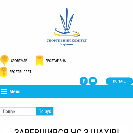
SPORTMAP
SPORTAFISHA
SPORTBUDGET
DONATE
Menu
Пошук
ЗАВЕРШИВСЯ ЧС З ШАХІВ!