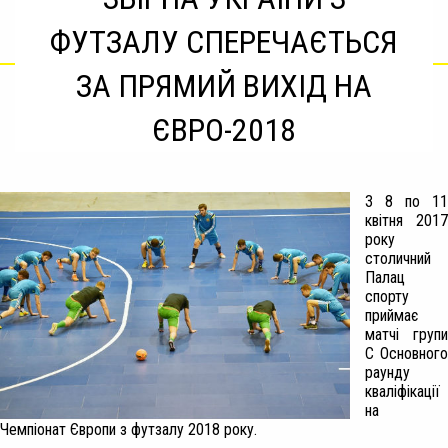
ФУТЗАЛУ СПЕРЕЧАЄТЬСЯ
ЗА ПРЯМИЙ ВИХІД НА
ЄВРО-2018
З 8 по 11
квітня 2017
року
столичний
Палац
спорту
приймає
м
атчі групи
C Основного
раунду
кваліфікації
на
Чемпіонат Європи з футзалу 2018 року.