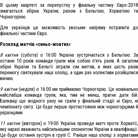
В цьому квартеті за перепустку у фінальну частину Євро-2018
змагається
збірна України, разом з Бельгією, Хорватією та
Чорногорією.
Для українців це можливість увосьме напряму потрапити до
фінальної частини Євро.
Розклад матчів «синьо-жовтих»
:
8 квітня
(субота) о 16:00 Україна зустрічається з Бельгією. З
останні 10 років команди грали між собою п’ять разів. А загалом
збірні України та Бельгії зіграли сім матчів, в яких шість разів
перемогу святкували наші хлопці, а один раз колективи розійшлися
внічию.
9 квітня
(неділя) о 16:00 ми приймаємо Чорногорію. Це номінальн
найслабша команда групи, яка, тим не менш, прагне дати бій.
Балканці ще жодного разу не грали у фінальній стадії ні Євро, ні
чемпіонату світу. Це буде перше протистояння між чорногорцями й
українцями.
11 квітня
(вівторок) о 19:00 Україна проведе матч проти Хорватії
яку наразі вважають найсильнішим опонентом України в кваліфікації.
Це буде остання зустріч в групі C. Раніше наші хлопці з хорватами