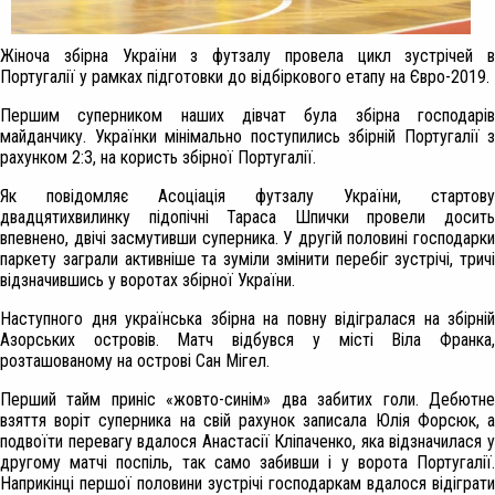
Жіноча збірна України з футзалу провела цикл зустрічей в
Португалії у рамках підготовки до відбіркового етапу на Євро-2019.
Першим суперником наших дівчат була збірна господарів
майданчику. Українки мінімально поступились збірній Португалії з
рахунком 2:3, на користь збірної Португалії.
Як повідомляє Асоціація футзалу України, стартову
двадцятихвилинку підопічні Тараса Шпички провели досить
впевнено, двічі засмутивши суперника. У другій половині господарки
паркету заграли активніше та зуміли змінити перебіг зустрічі, тричі
відзначившись у воротах збірної України.
Наступного дня українська збірна на повну відігралася на збірній
Азорських островів. Матч відбувся у місті Віла Франка,
розташованому на острові Сан Мігел.
Перший тайм приніс «жовто-синім» два забитих голи. Дебютне
взяття воріт суперника на свій рахунок записала Юлія Форсюк, а
подвоїти перевагу вдалося Анастасії Кліпаченко, яка відзначилася у
другому матчі поспіль, так само забивши і у ворота Португалії.
Наприкінці першої половини зустрічі господаркам вдалося відіграти