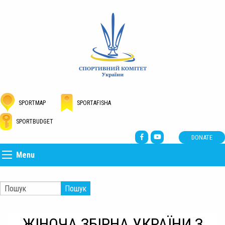
SPORTMAP
SPORTAFISHA
SPORTBUDGET
DONATE
Menu
Пошук
ЖІНОЧА ЗБІРНА УКРАЇНИ З