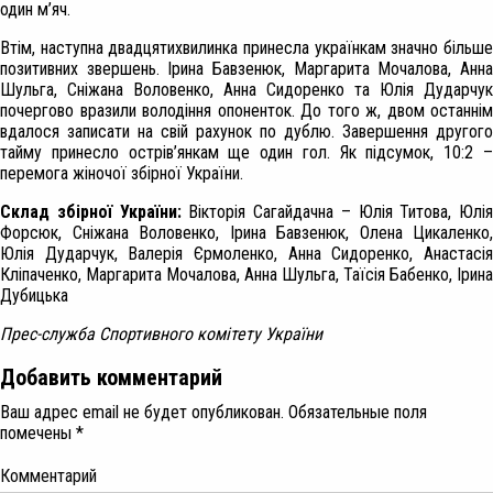
один м’яч.
Втім, наступна двадцятихвилинка принесла українкам значно більше
позитивних звершень. Ірина Бавзенюк, Маргарита Мочалова, Анна
Шульга, Сніжана Воловенко, Анна Сидоренко та Юлія Дударчук
почергово вразили володіння опоненток. До того ж, двом останнім
вдалося записати на свій рахунок по дублю. Завершення другого
тайму принесло острів’янкам ще один гол. Як підсумок, 10:2 –
перемога жіночої збірної України.
Склад збірної України:
Вікторія Сагайдачна – Юлія Титова, Юлія
Форсюк, Сніжана Воловенко, Ірина Бавзенюк, Олена Цикаленко,
Юлія Дударчук, Валерія Єрмоленко, Анна Сидоренко, Анастасія
Кліпаченко, Маргарита Мочалова, Анна Шульга, Таїсія Бабенко, Ірина
Дубицька
Прес-служба Спортивного комітету України
Добавить комментарий
Ваш адрес email не будет опубликован.
Обязательные поля
помечены
*
Комментарий