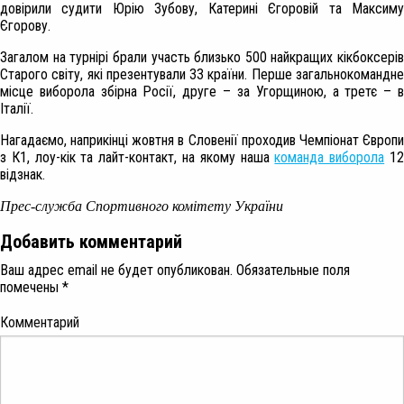
довірили судити Юрію Зубову, Катерині Єгоровій та Максиму
Єгорову.
Загалом на
турнірі брали участь близько 500 найкращих кікбоксерів
Старого світу, які презентували 33 країни. Перше загальнокомандне
місце виборола збірна Росії, друге – за Угорщиною, а третє – в
Італії.
Нагадаємо, наприкінці жовтня в Словенії проходив Чемпіонат Європи
з К1, лоу-кік та лайт-контакт, на якому наша
команда виборола
1
відзнак.
Прес-служба Спортивного комітету України
Добавить комментарий
Ваш адрес email не будет опубликован.
Обязательные поля
помечены
*
Комментарий