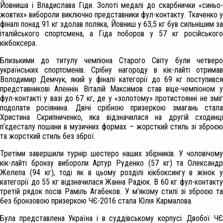
Йовниша і Владислава Гіди. Золоті медалі до скарбнички «синьо-
жовтих» вибороли виключно представники фул-контакту. Ткаченко у
фіналі понад 91 кг здолав поляка, Йовниш у 63,5 кг був сильнішим за
італійського спортсмена, а Гіда поборов у 57 кг російського
кікбоксера.
Близькими до титулу чемпіона Старого Світу були четверо
українських спортсменів. Срібну нагороду в кік-лайті отримав
Володимир Демчук, який у фіналі категорії до 69 кг поступився
представникові Апеннін. Віталій Максимов став віце-чемпіоном у
фул-контакті у вазі до 67 кг, де у «золотому» протистоянні не зміг
подолати росіянина. Двічі срібною призеркою змагань стала
Христина Скрипниченко, яка відзначилася на другій сходинці
п’єдесталу пошани в музичних формах – жорсткий стиль зі зброєю
та жорсткий стиль без зброї.
Третіми завершили турнір шестеро наших збірників. У чоловічому
кік-лайті бронзу вибороли Артур Руденко (57 кг) та Олександр
Желепа (94 кг), тоді як в цьому розділі кікбоксингу в жінок у
категорії до 55 кг відзначилася Жанна Радюк. В 60 кг фул-контакту
третій рядок посів Раміль Агабеков. У м’
якому стилі зі зброєю т
без бронзовою призеркою ЧЄ-2016 стала Юлія Кармалова.
Була представлена Україна і в суддівському корпусі. Двобої ЧЄ