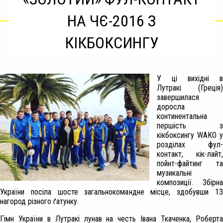
НА ЧЄ-2016 З
КІКБОКСИНГУ
У ці вихідні в
Лутракі (Греція)
завершилася
доросла
континентальна
першість з
кікбоксингу WAKO у
розділах фул-
контакт, кік-лайт,
пойнт-файтинг та
музикальні
композиції. Збірна
України посіла шосте загальнокомандне місце, здобувши 13
нагород різного ґатунку.
Гімн України в Лутракі лунав на честь Івана Ткаченка, Роберта