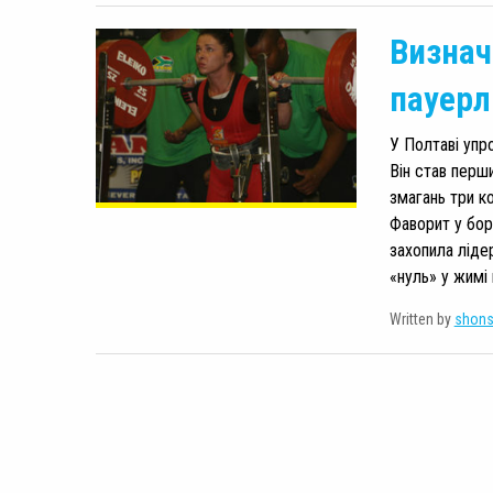
Визнач
пауерл
У Полтаві упро
Він став перш
змагань три к
Фаворит у бор
захопила ліде
«нуль» у жимі н
Written by
shon