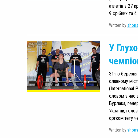
атлетів з 27 к
9 срібних та 4
Written by
shon
У Глух
чемпіо
31-го березня
славному місті
(International
словом з час 
Бурлака, гене
України, голов
оргкомітету ч
Written by
shon