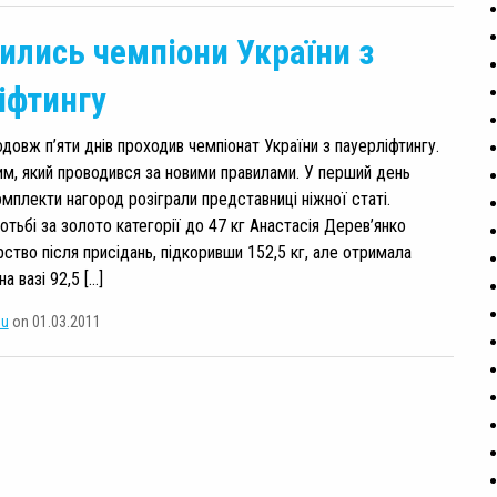
ились чемпіони України з
іфтингу
довж п’яти днів проходив чемпіонат України з пауерліфтингу.
им, який проводився за новими правилами. У перший день
омплекти нагород розіграли представниці ніжної статі.
отьбі за золото категорії до 47 кг Анастасія Дерев’янко
рство після присідань, підкоривши 152,5 кг, але отримала
а вазі 92,5 […]
su
on 01.03.2011