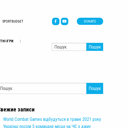
DONATE
SPORTBUDGET
ТНІ ІГРИ
Пошук
Пошук
Свежие записи
World Combat Games відбудуться в травні 2021 року
Українці посіли 5 командне місце на ЧЄ з джиу