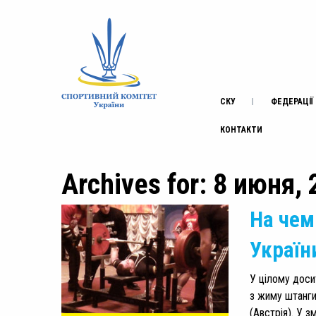
СКУ
ФЕДЕРАЦІЇ
КОНТАКТИ
Archives for: 8 июня,
На чем
Україн
У цілому доси
з жиму штанги
(Австрія). У з