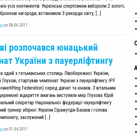
раїн усіх континентів. Українські спортсмени вибороли 2 золоті,
 бронзові нагороди, встановили 3 рекорди світу, […]
su
on 08.06.2011
ові розпочався юнацький
нат України з пауерліфтингу
 в одній з гетьманських столиць Лівобережної України,
 Глухові, стартував чемпіонат України з пауерліфтингу IPF
 Powerlifting Federation) серед дівчат та юнаків. З вітальним
церемонії відкриття змагань виступили мер Глухова Юрій
ральний секретар Національної федерації пауерліфтингу
ний тренер збірної України Сіражутдін Базаєв і голова
емпіонату, заслужений […]
su
on 01.04.2011