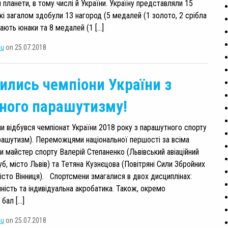
 планети, в тому числі й України. Україну представляли 15
які загалом здобули 13 нагород (5 медалей (1 золото, 2 срібла
мають юнаки та 8 медалей (1 […]
su
on 25.07.2018
ились чемпіони України з
ного парашутизму!
и відбувся чемпіонат України 2018 року з парашутного спорту
рашутизм). Переможцями національної першості за всіма
и майстер спорту Валерій Степаненко (Львівський авіаційний
б, місто Львів) та Тетяна Кузнєцова (Повітряні Сили Збройних
місто Вінниця). Спортсмени змагалися в двох дисциплінах:
чність та індивідуальна акробатика. Також, окремо
 бал […]
su
on 25.07.2018