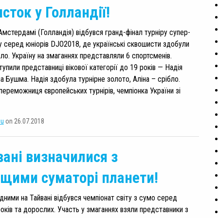
сток у Голландії!
мстердамі (Голландія) відбувся гранд-фінал турніру супер-
шу серед юніорів DJO2018, де українські сквошисти здобули
бло. Україну на змаганнях представляли 6 спортсменів.
упили представниці вікової категорії до 19 років — Надія
а Бушма. Надія здобула турнірне золото, Аліна – срібло.
переможниця європейських турнірів, чемпіонка України зі
su
on 26.07.2018
вані визначилися з
щими суматорі планети!
дними на Тайвані відбувся чемпіонат світу з сумо серед
років та дорослих. Участь у змаганнях взяли представники з