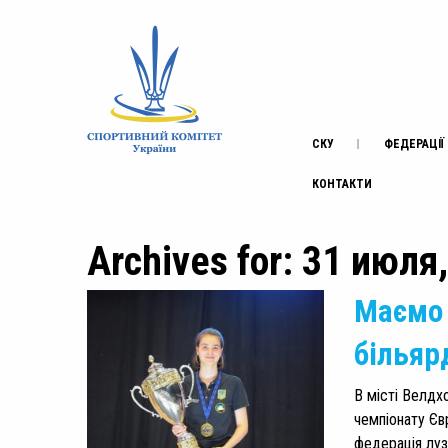
СКУ
ФЕДЕРАЦІЇ
КОНТАКТИ
Archives for: 31 июля
Маємо 
більяр
В місті Велдх
чемпіонату Єв
федерація луз