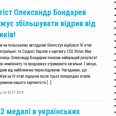
гіст Олександр Бондарев
жує збільшувати відрив від
иків!
и на польському автодромі Slomczyn відбувся IV етап
нтральної та Східної Європи з картингу CEE Rotax Max
раїнець Олександр Бондарев показав найкращий результат
ів чемпіонату та продовжує утримувати загальне 1 місце,
дрив від найближчих переслідувачів. Нагадаємо, що
був на IV етап лідером після трьох попередніх етапів.
рником нашого картингіста […]
su
on 30.07.2018
2 медалі в українських