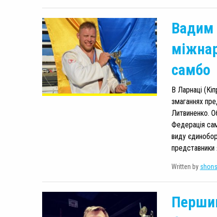
Вадим
міжнар
самбо
В Ларнаці (Кіп
змаганнях пре
Литвиненко. Об
Федерація сам
виду єдиноборс
представники 
Written by
shon
Першим