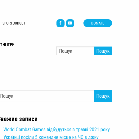
DONATE
SPORTBUDGET
ТНІ ІГРИ
Пошук
Пошук
Свежие записи
World Combat Games відбудуться в травні 2021 року
Українці посіли 5 командне місце на ЧЄ з джиу