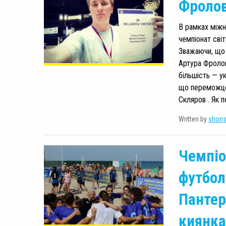
Фролов
В рамках міжн
чемпіонат світ
Зважаючи, що 
Артура Фролов
більшість — ук
що переможце
Скляров . Як п
Written by
shon
Чемпіо
футбол
Пантер
киянка