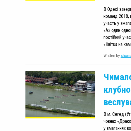
В Одесі завер
команд 2018, 
участь у змага
«А» один одно
постійний уча
«Квітка на кам
Written by
shon
Чимало
клубно
веслув
В м. Сегед (У
човнах «Драко
у змаганнях в