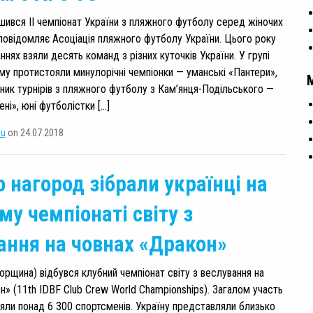
шився ІІ чемпіонат України з пляжного футболу серед жіночих
повідомляє Асоціація пляжного футболу України. Цього року
ннях взяли десять команд з різних куточків України. У групі
му протистояли минулорічні чемпіонки — уманські «Пантери»,
сник турнірів з пляжного футболу з Кам’янця-Подільського —
ені», юні футболістки […]
su
on 24.07.2018
 нагород зібрали українці на
му чемпіонаті світу з
ання на човнах «Дракон»
горщина) відбувся клубний чемпіонат світу з веслування на
н» (11th IDBF Club Crew World Championships). Загалом участь
зяли понад 6 300 спортсменів. Україну представляли близько