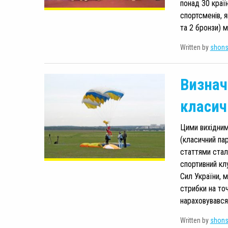
понад 30 країн
спортсменів, 
та 2 бронзи) 
Written by
shon
Визнач
класич
Цими вихідним
(класичний па
статтями стал
спортивний клу
Сил України, 
стрибки на то
нараховувався
Written by
shon