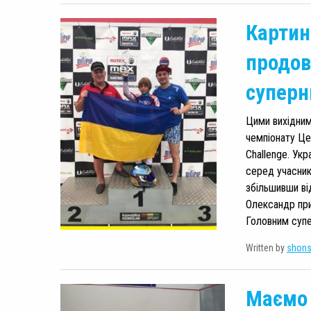
Картин
продов
суперн
Цими вихідним
чемпіонату Це
Challenge. Ук
серед учасник
збільшивши ві
Олександр при
Головним супе
Written by
shon
Маємо 