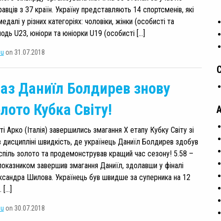
авців з 37 країн. Україну представляють 14 спортсменів, які
едалі у різних категоріях: чоловіки, жінки (особисті та
одь U23, юніори та юніорки U19 (особисті […]
su
on 31.07.2018
аз Даниїл Болдирев знову
лото Кубка Світу!
ті Арко (Італія) завершились змагання Х етапу Кубку Світу зі
в дисципліні швидкість, де українець Даниїл Болдирев здобув
спіль золото та продемонстрував кращий час сезону! 5.58 –
показником завершив змагання Даниїл, здолавши у фіналі
ксандра Шилова. Українець був швидше за суперника на 12
 […]
su
on 30.07.2018