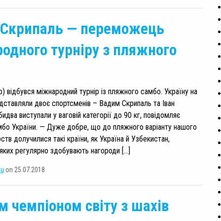
 Скрипаль — переможець
одного турніру з пляжного
р) відбувся міжнародний турнір із пляжного самбо. Україну на
дставляли двоє спортсменів – Вадим Скрипаль та Іван
идва виступали у ваговій категорії до 90 кг, повідомляє
бо України. — Дуже добре, що до пляжного варіанту нашого
тв долучилися такі країни, як Україна й Узбекистан,
яких регулярно здобувають нагороди […]
su
on 25.07.2018
 чемпіоном світу з шахів