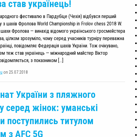
а став українець!
ародного фестивалю в Пардубіце (Чехія) відбувся перший
у з шахів Фролова World Championship in Frolov chess 2018 W.
шахи Фролова — винахід відомого українського гросмейстера
а, цілком зрозуміло, чому серед учасників турніру переважна
раїнці, повідомляє Федерація шахів України. Тож очікувано,
м теж став українець — міжнародний майстер Віктор
овідомляється, з показником […]
su
on 25.07.2018
нат України з пляжного
у серед жінок: уманські
и поступились титулом
м з AFC 5G