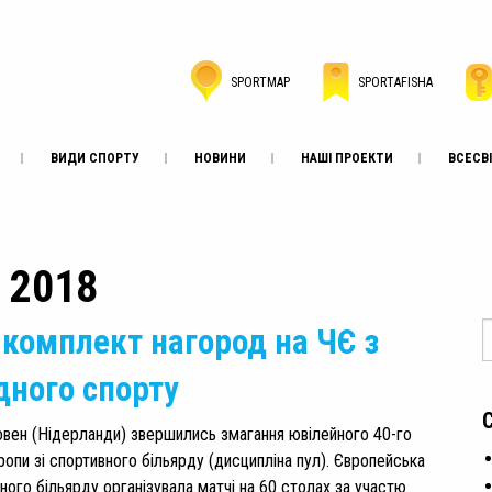
SPORTMAP
SPORTAFISHA
ВИДИ СПОРТУ
НОВИНИ
НАШІ ПРОЕКТИ
ВСЕСВІ
, 2018
комплект нагород на ЧЄ з
дного спорту
овен (Нідерланди) звершились змагання ювілейного 40-го
ропи зі спортивного більярду (дисципліна пул). Європейська
ного більярду організувала матчі на 60 столах за участю