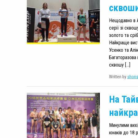
сквоши
Нещодавно в А
серії зі скво
золото та срі
Найкраще вист
Усенко та Алін
Багаторазова 
сквошу […]
Written by
shon
На Тай
найкра
Минулими вихі
юнаків до 18 