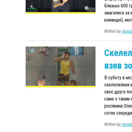
близько 600 гр
змагалися за м
командні), мол
Written by
shon
Скелел
взяв зо
В суботу в міс
скелелазіння 
своє друге по
саме з таким 
росіянина Оле
сотих секунди.
Written by
shon