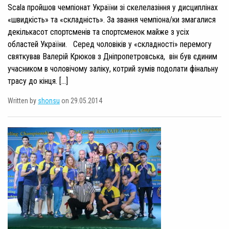
Scala пройшов чемпіонат України зі скелелазіння у дисциплінах
«швидкість» та «складність». За звання чемпіона/ки змагалися
декількасот спортсменів та спортсменок майже з усіх
областей України. Серед чоловіків у «складності» перемогу
святкував Валерій Крюков з Дніпропетровська, він був єдиним
учасником в чоловічому заліку, котрий зумів подолати фінальну
трасу до кінця. […]
Written by
shonsu
on 29.05.2014