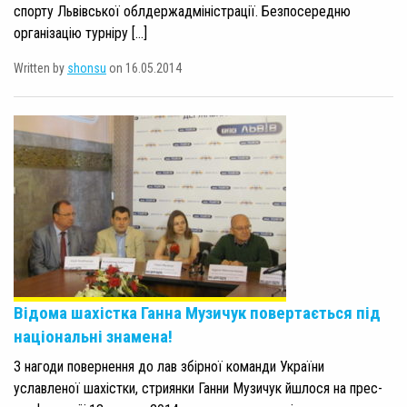
спорту Львівської облдержадміністрації. Безпосередню
організацію турніру […]
Written by
shonsu
on 16.05.2014
Відома шахістка Ганна Музичук повертається під
національні знамена!
З нагоди повернення до лав збірної команди України
уславленої шахістки, стриянки Ганни Музичук йшлося на прес-