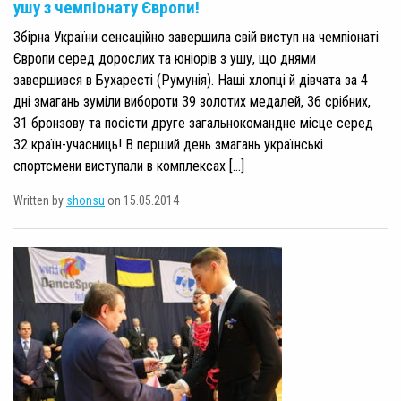
ушу з чемпіонату Європи!
Збірна України сенсаційно завершила свій виступ на чемпіонаті
Європи серед дорослих та юніорів з ушу, що днями
завершився в Бухаресті (Румунія). Наші хлопці й дівчата за 4
дні змагань зуміли вибороти 39 золотих медалей, 36 срібних,
31 бронзову та посісти друге загальнокомандне місце серед
32 країн-учасниць! В перший день змагань українські
спортсмени виступали в комплексах […]
Written by
shonsu
on 15.05.2014