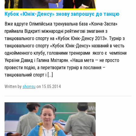
Кубок «Юнік-Денсу» знову запрошує до танцю
Вже вдруге Олімпійська тренувальна база «Конча-Заспа»
приймала Відкриті міжнародні рейтингові змагання з
танцювального спорту на «Кубок Юнік-Денсу 2013». Турнір з
танцювального спорту «Кубок Юнік-Денсу» названий в честь
однойменного клубу, головними тренерами якого є чемпіони
України Давид і Галина Мхітарян. «Наша мета — не просто
провести подію, а перетворити турнір в послання –
танцювальний спорт і […]
Written by
shonsu
on 15.05.2014