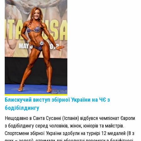
Блискучий виступ збірної України на ЧЄ з
бодібілдингу
Нещодавно в Санта Сусанні (Іспанія) відбувся чемпіонат Європи
з бодібілдингу серед чоловіків, жінок, юніорів та майстрів.
Спортсмени збірної України здобули на турнірі 12 медалей (8 з
яких – золоті), отримали дві абсолютні перемоги в бодіфітнесі