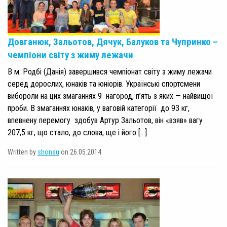
Довганюк, Зальотов, Дячук, Балуков та Чупринко –
чемпіони світу з жиму лежачи
В м. Родбі (Данія) завершився чемпіонат світу з жиму лежачи
серед дорослих, юнаків та юніорів. Українські спортсмени
вибороли на цих змаганнях 9 нагород, п’ять з яких — найвищої
проби. В змаганнях юнаків, у ваговій категорії до 93 кг,
впевнену перемогу здобув Артур Зальотов, він «взяв» вагу
207,5 кг, що стало, до слова, ще і його […]
Written by
shonsu
on 26.05.2014