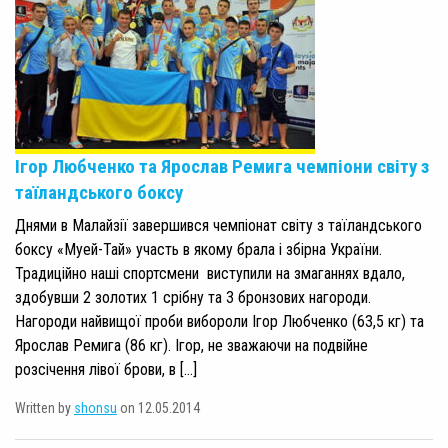
Ігор Любченко та Ярослав Ремига чемпіони світу з
таїландського боксу
Днями в Малайзії завершився чемпіонат світу з таїландського
боксу «Муей-Тай» участь в якому брала і збірна України.
Традиційно наші спортсмени виступили на змаганнях вдало,
здобувши 2 золотих 1 срібну та 3 бронзових нагороди.
Нагороди найвищої проби вибороли Ігор Любченко (63,5 кг) та
Ярослав Ремига (86 кг). Ігор, не зважаючи на подвійне
розсічення лівої брови, в […]
Written by
shonsu
on 12.05.2014