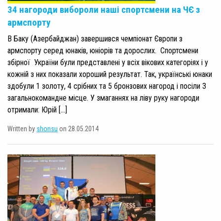
34 нагороди вибороли наші спортсмени на ЧЄ з
армспорту
В Баку (Азербайджан) завершився чемпіонат Європи з
армспорту серед юнаків, юніорів та дорослих. Спортсмени
збірної України були представлені у всіх вікових категоріях і у
кожній з них показали хороший результат. Так, українські юнаки
здобули 1 золоту, 4 срібних та 5 бронзових нагород і посіли 3
загальнокомандне місце. У змаганнях на ліву руку нагороди
отримали: Юрій […]
Written by
shonsu
on 28.05.2014