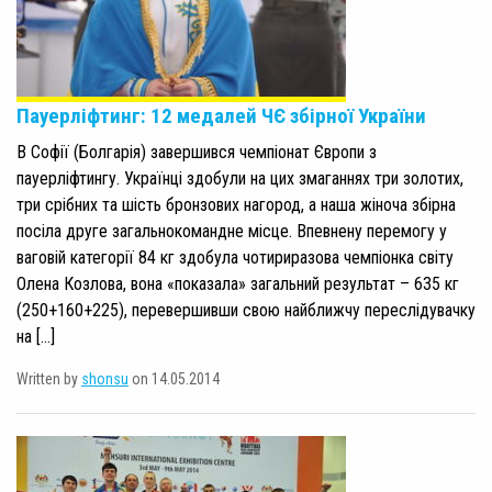
Пауерліфтинг: 12 медалей ЧЄ збірної України
В Софії (Болгарія) завершився чемпіонат Європи з
пауерліфтингу. Українці здобули на цих змаганнях три золотих,
три срібних та шість бронзових нагород, а наша жіноча збірна
посіла друге загальнокомандне місце. Впевнену перемогу у
ваговій категорії 84 кг здобула чотириразова чемпіонка світу
Олена Козлова, вона «показала» загальний результат – 635 кг
(250+160+225), перевершивши свою найближчу переслідувачку
на […]
Written by
shonsu
on 14.05.2014