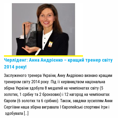
Черліденг: Анна Андрієнко – кращий тренер світу
2014 року!
Заслуженого тренера України, Анну Андрієнко визнано кращим
тренером світу 2014 року. Під її керівництвом національна
збірна України здобула 8 медалей на чемпіонатах світу (5
золотих, 1 срібну та 2 бронзових) і 12 нагород на чемпіонатах
Європи (6 золотих та 6 срібних). Також, завдяки зусиллям Анни
Сергіївни наша збірна вигравала І Європейські спортивні Ігри і
здобувала […]