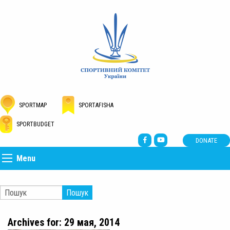
SPORTMAP
SPORTAFISHA
SPORTBUDGET
DONATE
Menu
Пошук
Archives for: 29 мая, 2014