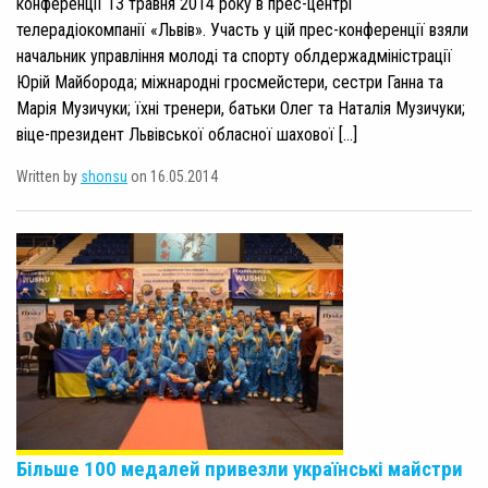
конференції 13 травня 2014 року в прес-центрі
телерадіокомпанії «Львів». Участь у цій прес-конференції взяли
начальник управління молоді та спорту облдержадміністрації
Юрій Майборода; міжнародні гросмейстери, сестри Ганна та
Марія Музичуки; їхні тренери, батьки Олег та Наталія Музичуки;
віце-президент Львівської обласної шахової […]
Written by
shonsu
on 16.05.2014
Більше 100 медалей привезли українські майстри