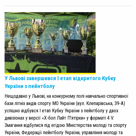
У Львові завершився І етап відкритого Кубку
України з пейнтболу
Нещодавно у Львові, на конкурному полі навчально-спортивної
бази літніх видів спорту МО України (вул. Клепарівська, 39-А)
успішно відбувся І етап Кубку України з пейнтболу у двох
дивізіонах у версії «Х-бол Лайт П’ятірки» у форматі 4 V.
Змагання відбулися під егідою Міністерства молоді та спорту
України, Федерації пейнтболу України, управління молоді та