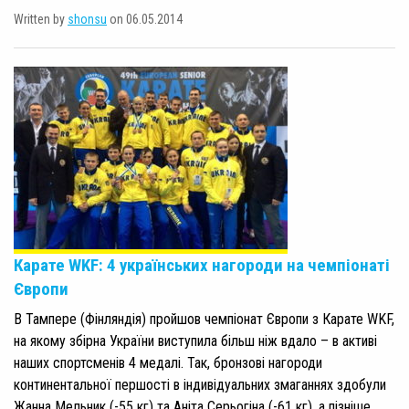
Written by
shonsu
on 06.05.2014
Карате WKF: 4 українських нагороди на чемпіонаті
Європи
В Тампере (Фінляндія) пройшов чемпіонат Європи з Карате WKF,
на якому збірна України виступила більш ніж вдало – в активі
наших спортсменів 4 медалі. Так, бронзові нагороди
континентальної першості в індивідуальних змаганнях здобули
Жанна Мельник (-55 кг) та Аніта Серьогіна (-61 кг), а пізніше