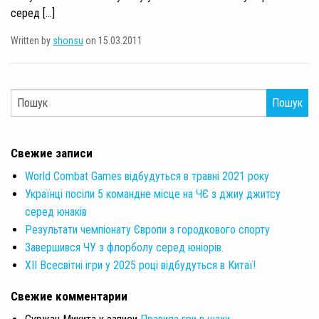
серед […]
Written by
shonsu
on 15.03.2011
Пошук
Свежие записи
World Combat Games відбудуться в травні 2021 року
Українці посіли 5 командне місце на ЧЄ з джиу джитсу
серед юнаків
Результати чемпіонату Європи з городкового спорту
Завершився ЧУ з флорболу серед юніорів.
XII Всесвітні ігри у 2025 році відбудуться в Китаї!
Свежие комментарии