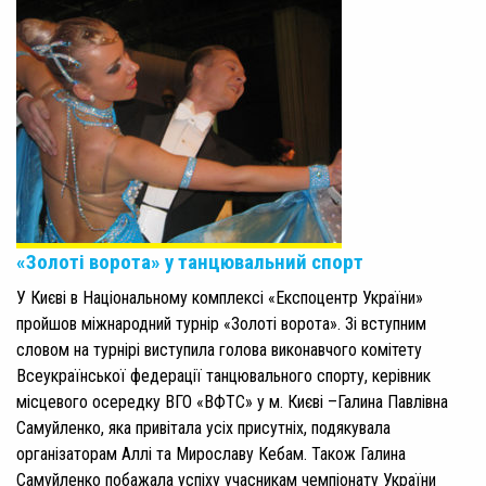
«Золоті ворота» у танцювальний спорт
У Києві в Нацiональному комплексі «Експоцентр України»
пройшов міжнародний турнір «Золоті ворота». Зі вступним
словом на турнірі виступила голова виконавчого комітету
Всеукраїнської федерації танцювального спорту, керівник
місцевого осередку ВГО «ВФТС» у м. Києві –Галина Павлівна
Самуйленко, яка привітала усіх присутніх, подякувала
організаторам Аллі та Мирославу Кебам. Також Галина
Самуйленко побажала успіху учасникам чемпіонату України