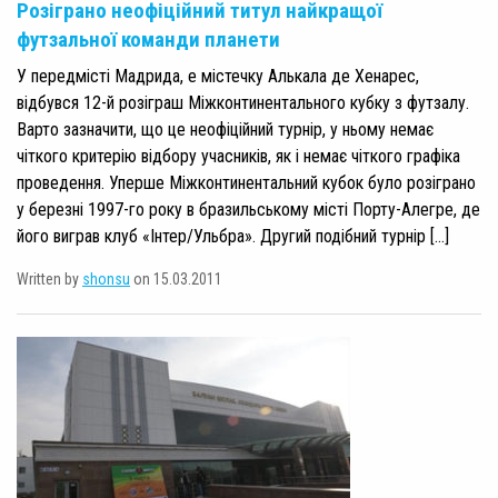
Розіграно неофіційний титул найкращої
футзальної команди планети
У передмісті Мадрида, e містечку Алькала де Хенарес,
відбувся 12-й розіграш Міжконтинентального кубку з футзалу.
Варто зазначити, що це неофіційний турнір, у ньому немає
чіткого критерію відбору учасників, як і немає чіткого графіка
проведення. Уперше Міжконтинентальний кубок було розіграно
у березні 1997-го року в бразильському місті Порту-Алегре, де
його виграв клуб «Інтер/Ульбра». Другий подібний турнір […]
Written by
shonsu
on 15.03.2011