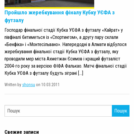
Пройшло жеребкування фіналу Кубку УЄФА з
футзалу
Господар фінальної стадії Кубка УЄФА з футзалу «Кайрат» у
півфіналі битиметься із «Спортингом», а другу пару склали
«Бенфіка» і «Монтесільвано». Напередодні в Алмати відбулося
жеребкування фінальної стадії Кубка УЄФА з футзалу, яку
проводили мер міста Ахметжан Єсимов і кращий футзаліст
2004-го року за версією ФІФА Фалькао. Матчі фінальної стадії
Кубка УЄФА з футзалу будуть зіграні […]
Written by
shonsu
on 10.03.2011
Пошук
Свежие записи