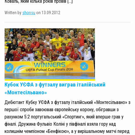
Коваль, який кілька років провів […]
Written by
shonsu
on 13.09.2012
Кубок УЄФА з футзалу виграв італійський
«Монтесільвано»
Дебютант Кубку УЄФА з футзалу італійський «Монтесільвано» з
першої спроби завоював європейську корону, обігравши з
рахунком 5:2 португальський «Спортинг», який вперше грав у
фіналі. Дружина Фульвіо Коліні у півфіналі взяла гору над
колишнім чемпіоном «Бенфікою», а у вирішальному матчі перед