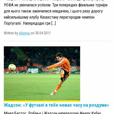
УЄФА не увінчалася успіхом. Три попередніх фінальних турніри
для нього також закінчилися невдачею, і цього разу дорогу
найсильнішому клубу Казахстану перегородив чемпіон
Португалії. Напередодні гри […]
Written by
shonsu
on 30.04.2011
Жадсон: «У футзалі в тебе немає часу на роздуми»
Мічел Бастос, Робіньо і Жадсон напередодні фіналу Кубку