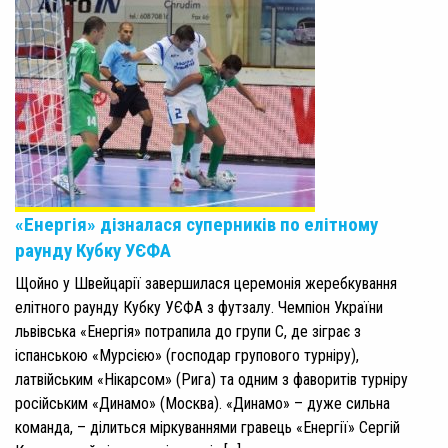
«Енергія» дізналася суперників по елітному
раунду Кубку УЄФА
Щойно у Швейцарії завершилася церемонія жеребкування
елітного раунду Кубку УЄФА з футзалу. Чемпіон України
львівська «Енергія» потрапила до групи С, де зіграє з
іспанською «Мурсією» (господар групового турніру),
латвійським «Нікарсом» (Рига) та одним з фаворитів турніру
російським «Динамо» (Москва). «Динамо» – дуже сильна
команда, – ділиться міркуваннями гравець «Енергії» Сергій