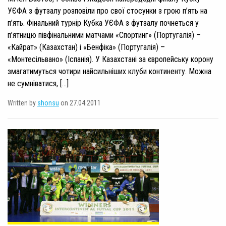
УЄФА з футзалу розповіли про свої стосунки з грою п’ять на
п’ять. Фінальний турнір Кубка УЄФА з футзалу почнеться у
п’ятницю півфінальними матчами «Спортинг» (Португалія) –
«Кайрат» (Казахстан) і «Бенфіка» (Португалія) –
«Монтесільвано» (Іспанія). У Казахстані за європейську корону
змагатимуться чотири найсильніших клуби континенту. Можна
не сумніватися, […]
Written by
shonsu
on 27.04.2011