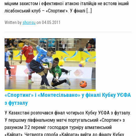
міцним захистом і ефективної атакою італійців не встояв інший
лісабонський клуб – «Спортинг». У фіналі […]
Written by
shonsu
on 04.05.2011
«Спортинг» і «Монтесільвано» у фіналі Кубку УЄФА
з футзалу
У Казахстані розпочався фінал чотирьох Кубку УЄФА з футзалу.
У першому півфінальному матчі португальський «Спортинг» з
рахунком 3:2 переміг господаря турніру алматинський
«Кайрат». Четверта спроба «Кайрата» вийти до фіналу Кубку