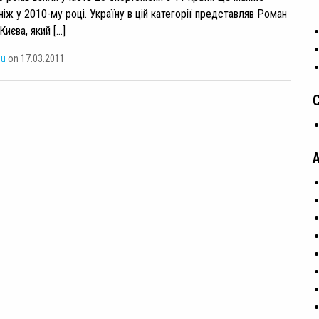
 ніж у 2010-му році. Україну в цій категорії представляв Роман
иєва, який […]
su
on 17.03.2011