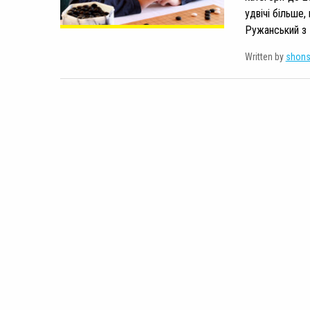
удвічі більше,
Ружанський з К
Written by
shon