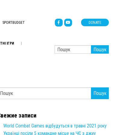
DONATE
SPORTBUDGET
ТНІ ІГРИ
Пошук
Пошук
Свежие записи
World Combat Games відбудуться в травні 2021 року
Українці посіли 5 командне місце на ЧЄ з джиу