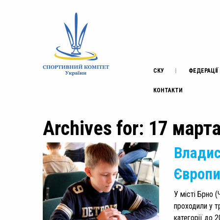
СКУ
ФЕДЕРАЦІЇ
КОНТАКТИ
Archives for: 17 март
Владис
Європи
У місті Брно (
проходили у тр
категорії до 