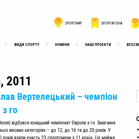
SPORTMAP
SPORTAFISHA
ВИДИ СПОРТУ
НОВИНИ
НАШІ ПРОЕКТИ
ВСЕСВІ
а, 2011
лав Вертелецький – чемпіон
 з го
Чехія) відбувся юнацький чемпіонат Європи з го. Змагання
ьох вікових категоріях – до 12, до 16 та до 20 років. У
20 років взяли участь 23 спортсмени з 11 країн. Це майже