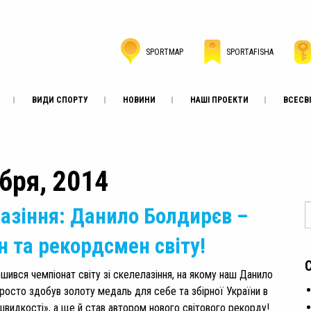
SPORTMAP
SPORTAFISHA
ВИДИ СПОРТУ
НОВИНИ
НАШІ ПРОЕКТИ
ВСЕСВІ
ября, 2014
азіння: Данило Болдирєв –
н та рекордсмен світу!
ршився чемпіонат світу зі скелелазіння, на якому наш Данило
росто здобув золоту медаль для себе та збірної України в
«швидкості», а ще й став автором нового світового рекорду!