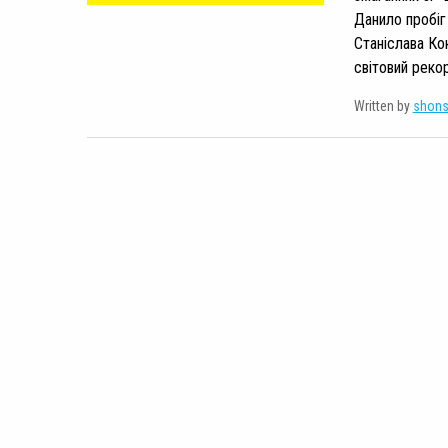
Данило пробіг
Станіслава Ко
світовий рекор
Written by
shon