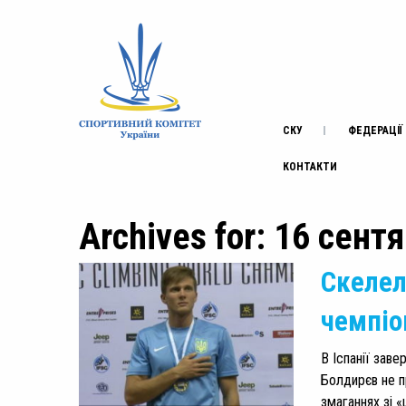
СКУ
ФЕДЕРАЦІЇ
КОНТАКТИ
Archives for: 16 сент
Скелел
чемпіо
В Іспанії заве
Болдирєв не п
змаганнях зі 