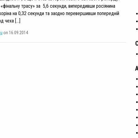
 «фінальну трасу» за 5,6 секунди, випередивши росіянина
коріна на 0,32 секунди та заодно перевершивши попередній
д чеха […]
su
on 16.09.2014