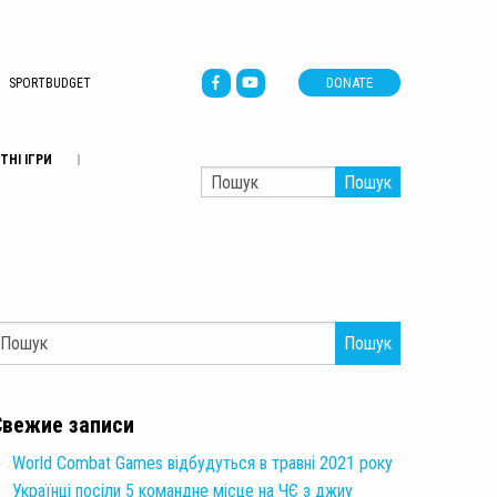
DONATE
SPORTBUDGET
ТНІ ІГРИ
Пошук
Пошук
Свежие записи
World Combat Games відбудуться в травні 2021 року
Українці посіли 5 командне місце на ЧЄ з джиу