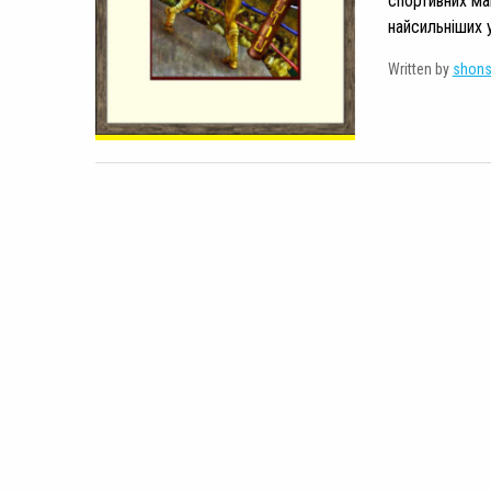
спортивних ма
найсильніших у 
Written by
shon