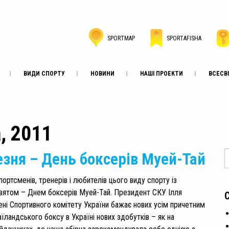
SPORTMAP
SPORTAFISHA
ВИДИ СПОРТУ
НОВИНИ
НАШІ ПРОЕКТИ
ВСЕСВІ
а, 2011
езня – День боксерів Муей-Тай
портсменів, тренерів і любителів цього виду спорту із
вятом – Днем боксерів Муей-Тай. Президент СКУ Ілля
ені Спортивного комітету України бажає нових усім причетним
їландського боксу в Україні нових здобутків – як на