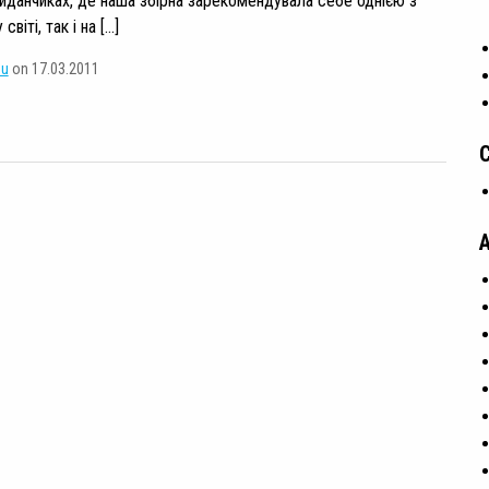
йданчиках, де наша збірна зарекомендувала себе однією з
світі, так і на […]
su
on 17.03.2011