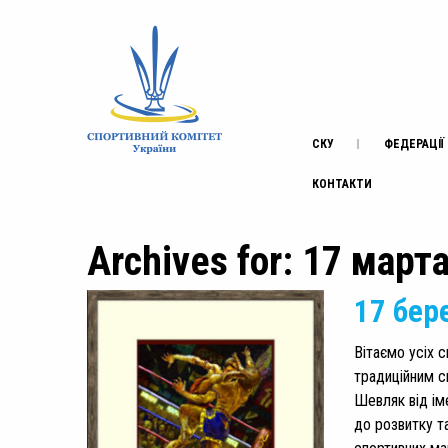
СКУ
ФЕДЕРАЦІЇ
КОНТАКТИ
Archives for: 17 март
17 бер
Вітаємо усіх с
традиційним с
Шевляк від ім
до розвитку та