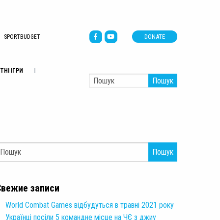
DONATE
SPORTBUDGET
ТНІ ІГРИ
Пошук
Пошук
Свежие записи
World Combat Games відбудуться в травні 2021 року
Українці посіли 5 командне місце на ЧЄ з джиу