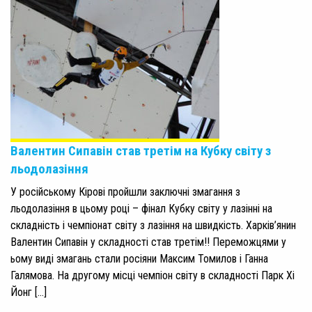
Валентин Сипавін став третім на Кубку світу з
льодолазіння
У російському Кірові пройшли заключні змагання з
льодолазіння в цьому році – фінал Кубку світу у лазінні на
складність і чемпіонат світу з лазіння на швидкість. Харків’янин
Валентин Сипавін у складності став третім!! Переможцями у
ьому виді змагань стали росіяни Максим Томилов і Ганна
Галямова. На другому місці чемпіон світу в складності Парк Хі
Йонг […]