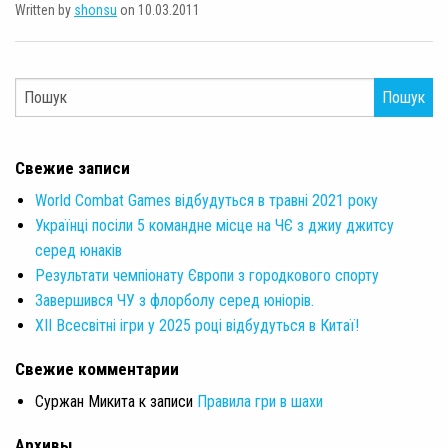
Written by
shonsu
on 10.03.2011
Пошук
Свежие записи
World Combat Games відбудуться в травні 2021 року
Українці посіли 5 командне місце на ЧЄ з джиу джитсу
серед юнаків
Результати чемпіонату Європи з городкового спорту
Завершився ЧУ з флорболу серед юніорів.
XII Всесвітні ігри у 2025 році відбудуться в Китаї!
Свежие комментарии
Суржан Микита
к записи
Правила гри в шахи
Архивы