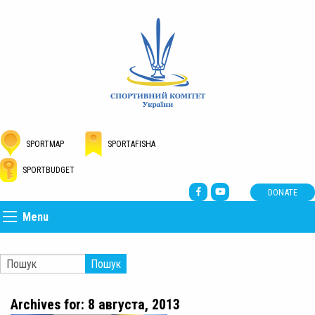
SPORTMAP
SPORTAFISHA
SPORTBUDGET
DONATE
Menu
Пошук
Archives for: 8 августа, 2013