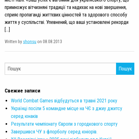
примножує вітчизняні традиції та надихає на нові звершення,
сприяє пропаганді життєвих цінностей та здорового способу
життя у суспільстві. Упевнений, що ваші установлені рекорди
[…]
Written by
shonsu
on 08.08.2013
Пошук
Свежие записи
World Combat Games відбудуться в травні 2021 року
Українці посіли 5 командне місце на ЧЄ з джиу джитсу
серед юнаків
Результати чемпіонату Європи з городкового спорту
Завершився ЧУ з флорболу серед юніорів.