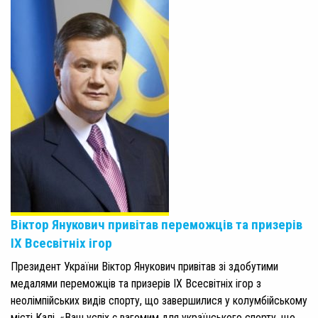
Віктор Янукович привітав переможців та призерів
IX Всесвітніх ігор
Президент України Віктор Янукович привітав зі здобутими
медалями переможців та призерів IX Всесвітніх ігор з
неолімпійських видів спорту, що завершилися у колумбійському
місті Калі. «Ваш успіх є вагомим для українського спорту, що