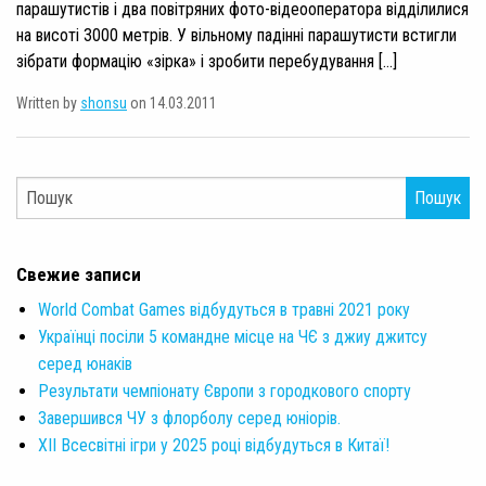
парашутистів і два повітряних фото-відеооператора відділилися
на висоті 3000 метрів. У вільному падінні парашутисти встигли
зібрати формацію «зірка» і зробити перебудування […]
Written by
shonsu
on 14.03.2011
Пошук
Свежие записи
World Combat Games відбудуться в травні 2021 року
Українці посіли 5 командне місце на ЧЄ з джиу джитсу
серед юнаків
Результати чемпіонату Європи з городкового спорту
Завершився ЧУ з флорболу серед юніорів.
XII Всесвітні ігри у 2025 році відбудуться в Китаї!