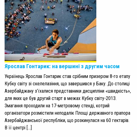
Ярослав Гонтарик: на вершині з другим часом
Українець Ярослав Гонтарик став срібним призером 8-го етапу
Кубку світу зі скелелазіння, що завершився у Баку. До столиці
Азербайджану з’їхалися представники дисципліни «швидкість»,
для яких це був другий старт в межах Кубку світу-2013.
Змагання проходили на 17-метровому стенді, котрий
організатори розмістили неподалік Площі державного прапора
Азербайджанської республіки, що розкинулася на 60 гектарів.
В її центрі […]