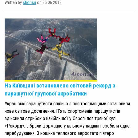
Written by
shonsu
on 25.06.2013
На Київщині встановлено світовий рекорд з
парашутної групової акробатики
Українські парашутисти спільно з повітроплавцями встановили
нове світове досягнення. П’ять спортсменів-парашутистів
здійснили стрибок з найбільшої у Європі повітряної кулі
«Рекорд», зібрали формацію у вільному падінні і зробили одне
перебудування. З кошика теплового аеростата п’ятеро