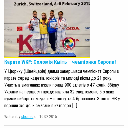
Карате WKF: Соломія Кміть – чемпіонка Європи!
У Цюриху (Швейцарія) днями завершився чемпіонат Європи з
карате серед кадетів, юніорів та молоді віком до 21 року.
Участь в змаганнях взяли понад 900 атлетів з 47 країн. Збірну
України на першості представляли 32 спортсмени, 5 з яких
зуміли вибороти медалі – золоту та 4 бронзових. Золото ЧЄ у
перший же день змагань в категорії […]
Written by
shonsu
on 10.02.2015