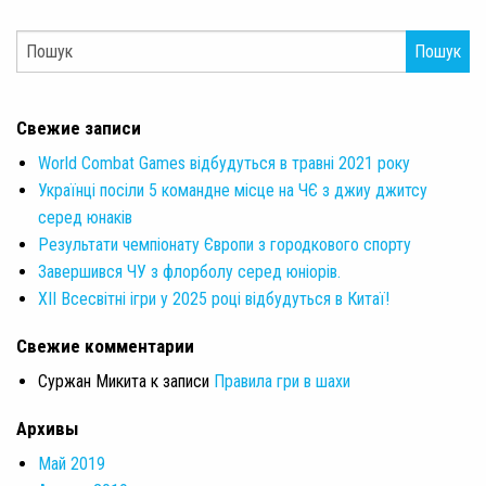
Пошук
Свежие записи
World Combat Games відбудуться в травні 2021 року
Українці посіли 5 командне місце на ЧЄ з джиу джитсу
серед юнаків
Результати чемпіонату Європи з городкового спорту
Завершився ЧУ з флорболу серед юніорів.
XII Всесвітні ігри у 2025 році відбудуться в Китаї!
Свежие комментарии
Суржан Микита
к записи
Правила гри в шахи
Архивы
Май 2019