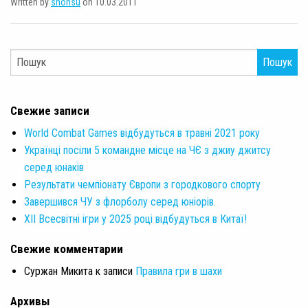
Written by
shonsu
on 10.03.2011
Пошук
Свежие записи
World Combat Games відбудуться в травні 2021 року
Українці посіли 5 командне місце на ЧЄ з джиу джитсу
серед юнаків
Результати чемпіонату Європи з городкового спорту
Завершився ЧУ з флорболу серед юніорів.
XII Всесвітні ігри у 2025 році відбудуться в Китаї!
Свежие комментарии
Суржан Микита
к записи
Правила гри в шахи
Архивы