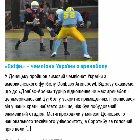
«Скіфи» – чемпіони України з аренаболу
У Донецьку пройшов зимовий чемпіонат України з
американського футболу Donbass Arenabowl. Відразу скажемо,
що до «Донбас-Арени» турнір відношення не має: аренабол –
це американський футбол у закритих приміщеннях, і прописався
він у нашій країні набагато раніше, ніж був побудований
знаменитий стадіон. Матчі проходили у манежі Донецького
національного технічного університету, а боротьбу за головний
приз вели […]