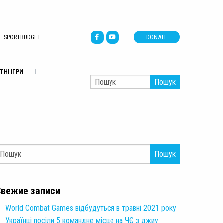
DONATE
SPORTBUDGET
ТНІ ІГРИ
Пошук
Пошук
Свежие записи
World Combat Games відбудуться в травні 2021 року
Українці посіли 5 командне місце на ЧЄ з джиу