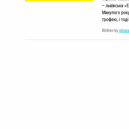
– львівська «
Минулого року
трофею, і тоді
Written by
shon