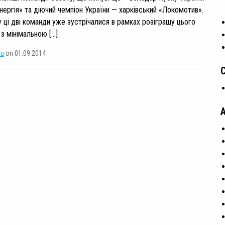
Енергія» та діючий чемпіон України — харківський «Локомотив».
 ці дві команди уже зустрічалися в рамках розіграшу цього
 з мінімальною […]
su
on 01.09.2014