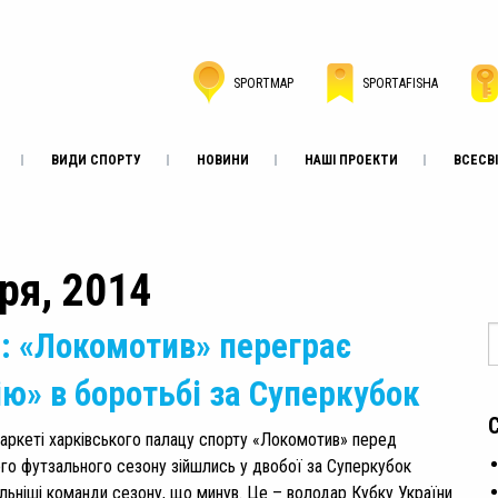
SPORTMAP
SPORTAFISHA
ВИДИ СПОРТУ
НОВИНИ
НАШІ ПРОЕКТИ
ВСЕСВІ
бря, 2014
: «Локомотив» переграє
ію» в боротьбі за Суперкубок
паркеті харківського палацу спорту «Локомотив» перед
го футзального сезону зійшлись у двобої за Суперкубок
льніші команди сезону, що минув. Це – володар Кубку України