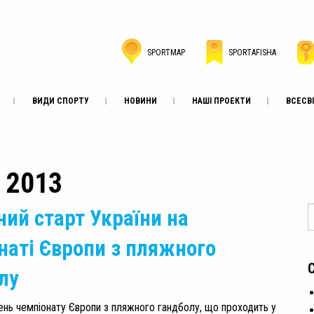
SPORTMAP
SPORTAFISHA
ВИДИ СПОРТУ
НОВИНИ
НАШІ ПРОЕКТИ
ВСЕСВІ
, 2013
ний старт України на
наті Європи з пляжного
лу
ень чемпіонату Європи з пляжного гандболу, що проходить у