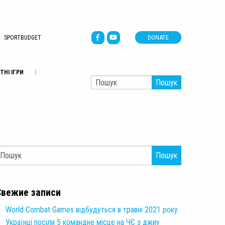
DONATE
SPORTBUDGET
ТНІ ІГРИ
Пошук
Пошук
Свежие записи
World Combat Games відбудуться в травні 2021 року
Українці посіли 5 командне місце на ЧЄ з джиу