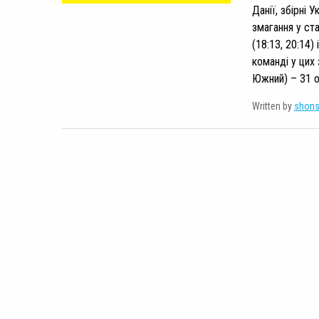
Данії, збірні 
змагання у ста
(18:13, 20:14)
команді у цих
Южний) – 31 о
Written by
shon