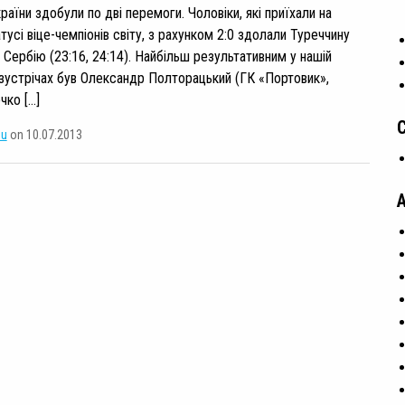
України здобули по дві перемоги. Чоловіки, які приїхали на
тусі віце-чемпіонів світу, з рахунком 2:0 здолали Туреччину
 і Сербію (23:16, 24:14). Найбільш результативним у нашій
 зустрічах був Олександр Полторацький (ГК «Портовик»,
чко […]
su
on 10.07.2013