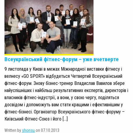
Всеукраїнський фітнес-форум – уже вчетверте
9 листопада у Києві в межах Міжнародної виставки фітнесу і
велнесу «GO SPORT» відбудеться Четвертий Всеукраїнський
фітнес-форум. Знову бізнес-тренер Владислав Вавилов збере
найуспішніших і найбільш результативних експертів, директорів і
власників фітнес-індустрії, а вони, у свою чергу, поділяться
досвідом і допоможуть вам стати кращими і ефективнішим у
фітнес-бізнесі. Організатор Всеукраїнського фітнес-форуму –
Київський Фітнес-Союз і його […]
Written by
shonsu
on 07.10.2013