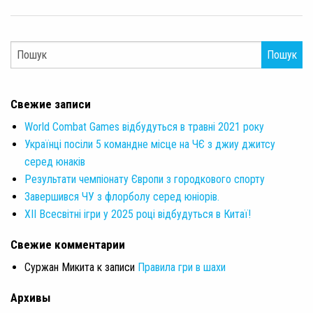
Пошук
Свежие записи
World Combat Games відбудуться в травні 2021 року
Українці посіли 5 командне місце на ЧЄ з джиу джитсу
серед юнаків
Результати чемпіонату Європи з городкового спорту
Завершився ЧУ з флорболу серед юніорів.
XII Всесвітні ігри у 2025 році відбудуться в Китаї!
Свежие комментарии
Суржан Микита
к записи
Правила гри в шахи
Архивы