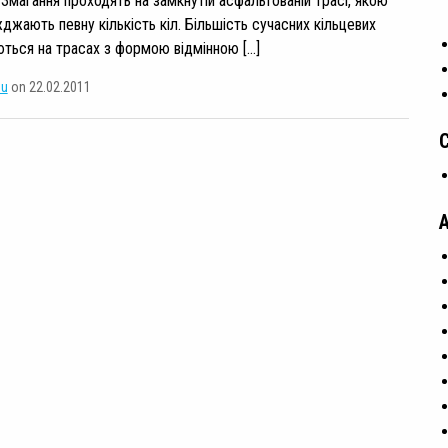
 Змагання проходять на замкнутій асфальтованій трасі, якою
джають певну кількість кіл. Більшість сучасних кільцевих
ються на трасах з формою відмінною […]
su
on 22.02.2011