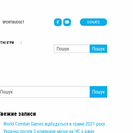
DONATE
SPORTBUDGET
ТНІ ІГРИ
Пошук
Пошук
Свежие записи
World Combat Games відбудуться в травні 2021 року
Українці посіли 5 командне місце на ЧЄ з джиу