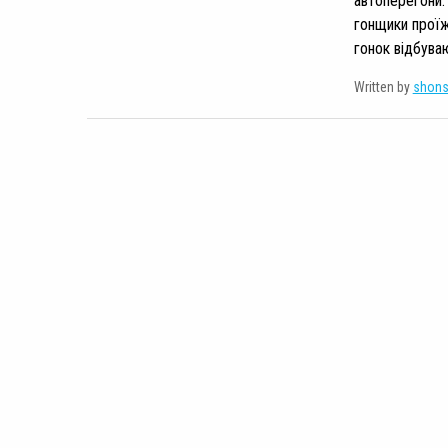
автоперегони.
гонщики проїж
гонок відбува
Written by
shon