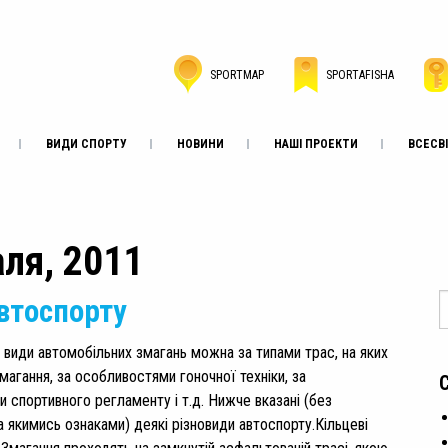
SPORTMAP
SPORTAFISHA
ВИДИ СПОРТУ
НОВИНИ
НАШІ ПРОЕКТИ
ВСЕСВІ
аля, 2011
втоспорту
 види автомобільних змагань можна за типами трас, на яких
магання, за особливостями гоночної техніки, за
 спортивного регламенту і т.д. Нижче вказані (без
а якимись ознаками) деякі різновиди автоспорту.Кільцеві