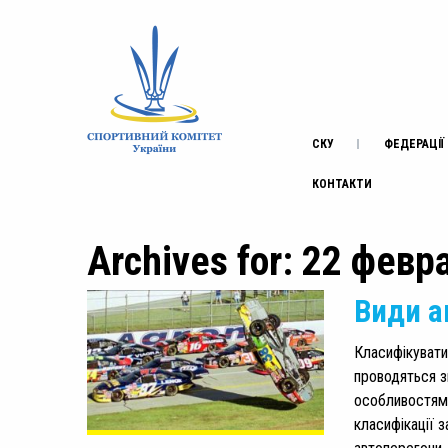
СКУ
ФЕДЕРАЦІЇ
КОНТАКТИ
Archives for: 22 февр
Види а
Класифікувати
проводяться з
особливостями
класифікації з