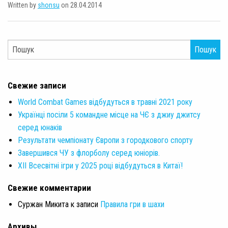
Written by
shonsu
on 28.04.2014
Пошук
Свежие записи
World Combat Games відбудуться в травні 2021 року
Українці посіли 5 командне місце на ЧЄ з джиу джитсу
серед юнаків
Результати чемпіонату Європи з городкового спорту
Завершився ЧУ з флорболу серед юніорів.
XII Всесвітні ігри у 2025 році відбудуться в Китаї!
Свежие комментарии
Суржан Микита
к записи
Правила гри в шахи
Архивы