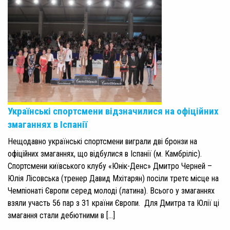
Українські спортсмени відзначилися на офіційних
змаганнях в Іспанії
Нещодавно українські спортсмени виграли дві бронзи на
офіційних змаганнях, що відбулися в Іспанії (м. Камбріліс).
Спортсмени київського клубу «Юнік-Денс» Дмитро Черней –
Юлія Лісовська (тренер Давид Мхітарян) посіли третє місце на
Чемпіонаті Європи серед молоді (латина). Всього у змаганнях
взяли участь 56 пар з 31 країни Європи. Для Дмитра та Юлії ці
змагання стали дебютними в […]