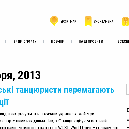
SPORTMAP
SPORTAFISHA
ВИДИ СПОРТУ
НОВИНИ
НАШІ ПРОЕКТИ
ВСЕСВІ
бря, 2013
ські танцюристи перемагають
ції
 видатних результатів показали українські майстри
спорту цими вихідними. Так, у Франції відбувся останній
рнір найпрестижнішої категорії WDSF World Open – і одразу дві