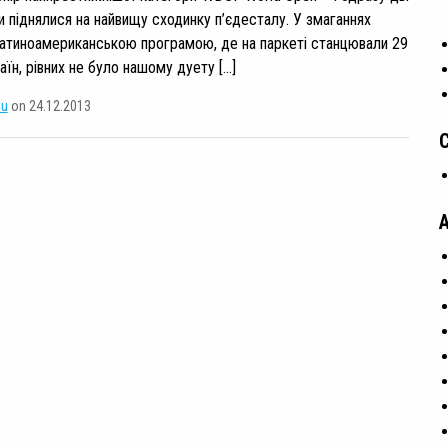
ри піднялися на найвищу сходинку п’єдесталу. У змаганнях
атиноамериканською програмою, де на паркеті станцювали 29
раїн, рівних не було нашому дуету […]
su
on 24.12.2013