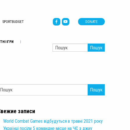
DONATE
SPORTBUDGET
ТНІ ІГРИ
Пошук
Пошук
Свежие записи
World Combat Games відбудуться в травні 2021 року
Українці посіли 5 командне місце на ЧЄ з джиу