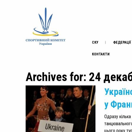
СКУ
ФЕДЕРАЦІЇ
КОНТАКТИ
Archives for: 24 дека
Україн
у Фран
Одразу кілька
танцювального 
цього року ту