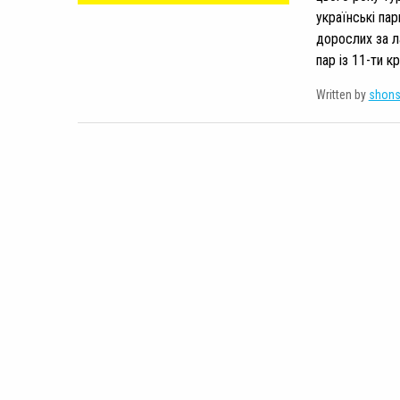
українські па
дорослих за л
пар із 11-ти к
Written by
shon