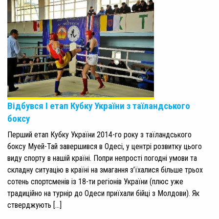
Відбувся І етап Кубку України з таїландського
боксу
Перший етап Кубку України 2014-го року з таїландського
боксу Муей-Тай завершився в Одесі, у центрі розвитку цього
виду спорту в нашій країні. Попри непрості погодні умови та
складну ситуацію в країні на змагання з’їхалися більше трьох
сотень спортсменів із 18-ти регіонів України (плюс уже
традиційно на турнір до Одеси приїхали бійці з Молдови). Як
стверджують […]