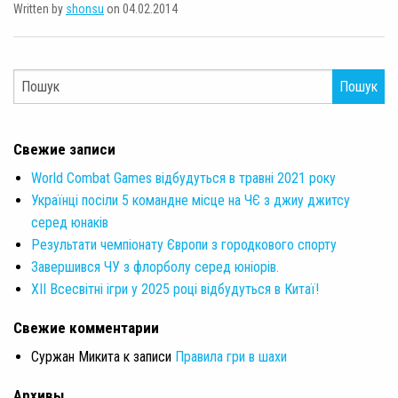
Written by
shonsu
on 04.02.2014
Пошук
Свежие записи
World Combat Games відбудуться в травні 2021 року
Українці посіли 5 командне місце на ЧЄ з джиу джитсу
серед юнаків
Результати чемпіонату Європи з городкового спорту
Завершився ЧУ з флорболу серед юніорів.
XII Всесвітні ігри у 2025 році відбудуться в Китаї!
Свежие комментарии
Суржан Микита
к записи
Правила гри в шахи
Архивы