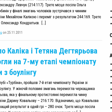
ксандру Левчук (214:117). Третє місце посіла Ольга
инін у фіналі змагань чоловіків зустрічався з чинним
їни Михайлом Калікою і переміг з результатом 244:169. Третє
 Олександр Кондратьєв. […]
su
on 25.11.2011
о Каліка і Тетяна Дегтярьова
гли на 7-му етапі чемпіонату
 з боулінгу
лубі «Турбіна», пройшов 7-й етап чемпіонату України зі
оулінгу. У жіночій половині змагань перемогла черкащанка
ьова, яка у фінальному протистоянні перемогла чинну
аїни Дарину Ковальову – 216:170. Відзначимо, що Ковальова
ащий результат в одній грі – 280 очок. Третє місце посіла