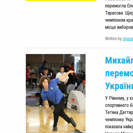
перемогла Оле
Тарасова. Щерб
чемпіоном кра
місце виборов
Written by
shon
Михайл
перемо
України
У Рівному, у к
спортивного б
Тетяна Дегтяр
чемпіонку Укр
показала найкр