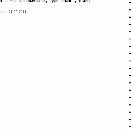
ева. У загальному заліку, куди зараховуються […]
su
on 21.03.2011