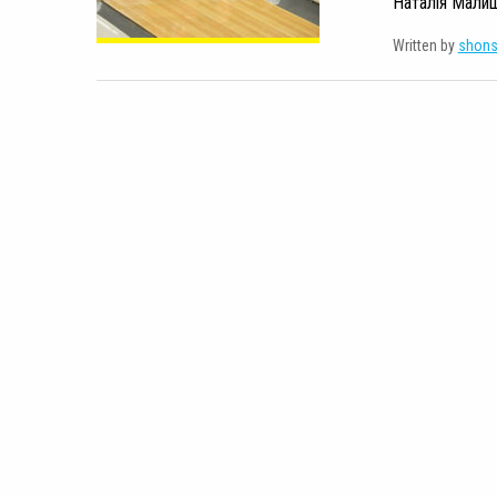
Наталія Малиш
Written by
shon