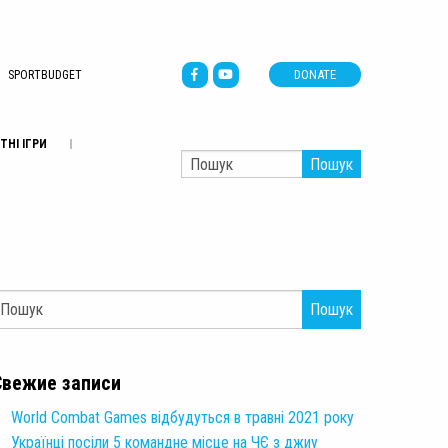
DONATE
SPORTBUDGET
ТНІ ІГРИ
Пошук
Пошук
Свежие записи
World Combat Games відбудуться в травні 2021 року
Українці посіли 5 командне місце на ЧЄ з джиу