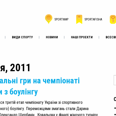
SPORTMAP
SPORTAFISHA
ВИДИ СПОРТУ
НОВИНИ
НАШІ ПРОЕКТИ
ВСЕСВІ
ря, 2011
альні гри на чемпіонаті
 з боулінгу
ся третій етап чемпіонату України зі спортивного
ного) боулінгу. Переможцями змагань стали Дарина
Олександр Щербинін. Ковальова у фіналі жіночого турніру