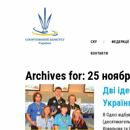
СКУ
ФЕДЕРАЦІЇ
КОНТАКТИ
Archives for: 25 нояб
Дві іде
України
В Одесі відбув
(десятикегель
Ковальова та 