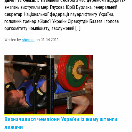
дівчат та юнаків. З вітальним словом з час церемонії відкриття
змагань виступили мер Глухова Юрій Бурлака, генеральний
секретар Національної федерації пауерліфтингу України,
головний тренер збірної України Сіражутдін Базаєв і голова
оргкомітету чемпіонату, заслужений […]
Written by
shonsu
on 01.04.2011
Визначилися чемпіони України із жиму штанги
лежачи