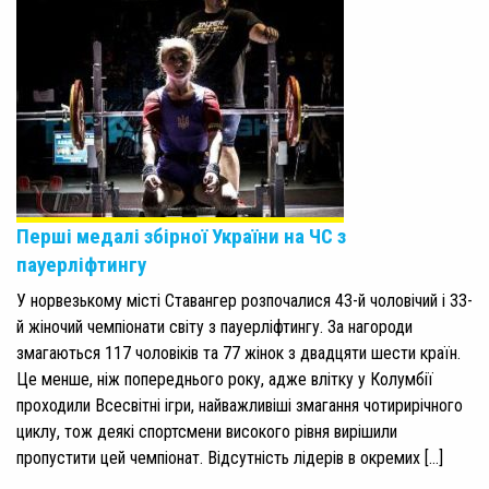
Перші медалі збірної України на ЧС з
пауерліфтингу
У норвезькому місті Ставангер розпочалися 43-й чоловічий і 33-
й жіночий чемпіонати світу з пауерліфтингу. За нагороди
змагаються 117 чоловіків та 77 жінок з двадцяти шести країн.
Це менше, ніж попереднього року, адже влітку у Колумбії
проходили Всесвітні ігри, найважливіші змагання чотирирічного
циклу, тож деякі спортсмени високого рівня вирішили
пропустити цей чемпіонат. Відсутність лідерів в окремих […]