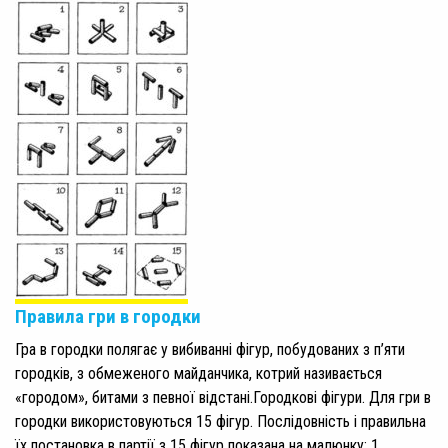
Правила гри в городки
Гра в городки полягає у вибиванні фігур, побудованих з п’яти
городків, з обмеженого майданчика, котрий називається
«городом», битами з певної відстані.Городкові фігури. Для гри в
городки використовуються 15 фігур. Послідовність і правильна
їх постановка в партії з 15 фігур показана на малюнку: 1.