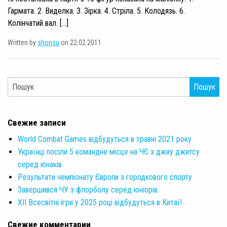
Гармата. 2. Виделка. 3. Зірка. 4. Стріла. 5. Колодязь. 6.
Колінчатий вал. […]
Written by
shonsu
on 22.02.2011
Пошук
Свежие записи
World Combat Games відбудуться в травні 2021 року
Українці посіли 5 командне місце на ЧЄ з джиу джитсу
серед юнаків
Результати чемпіонату Європи з городкового спорту
Завершився ЧУ з флорболу серед юніорів.
XII Всесвітні ігри у 2025 році відбудуться в Китаї!
Свежие комментарии