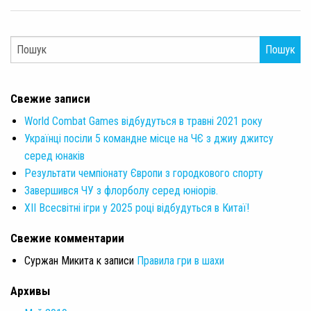
Пошук
Свежие записи
World Combat Games відбудуться в травні 2021 року
Українці посіли 5 командне місце на ЧЄ з джиу джитсу
серед юнаків
Результати чемпіонату Європи з городкового спорту
Завершився ЧУ з флорболу серед юніорів.
XII Всесвітні ігри у 2025 році відбудуться в Китаї!
Свежие комментарии
Суржан Микита
к записи
Правила гри в шахи
Архивы