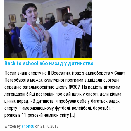
Back to school або назад у дитинство
Посли видів спорту на ІІ Всесвітніх іграх з єдиноборств у Санкт-
Петербурзі в межах культурної програми відвідали сьогодні
середню загальноосвітню школу №307. На радість дітлахам
легендарні бійці розповіли про свій шлях у спорті, дали кілька
цінних порад. «В дитинстві я пробував себе у багатьох видах
спорту – американському футболі, волейболі, боротьбі, –
розповів 11-разовий чемпіон світу […]
Written by
shonsu
on 21.10.2013